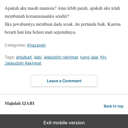
Apakah aku masih manusia? Atau lebih parah, apakah aku telah
membunuh kemanusiaanku sendiri?
Jika jawabannya membuat dada sesak, itu pertanda baik. Karena
berarti hati kita belum mati sepenuhnya.
Categories:
Khazanah
Tags:
ahlulbait
,
ijabi
,
jalaluddin rakhmat
,
kang jalal
,
KH.
Jalaluddin Rakhmat
Leave a Comment
Majulah IJABI
Back to top
Exit mobile version