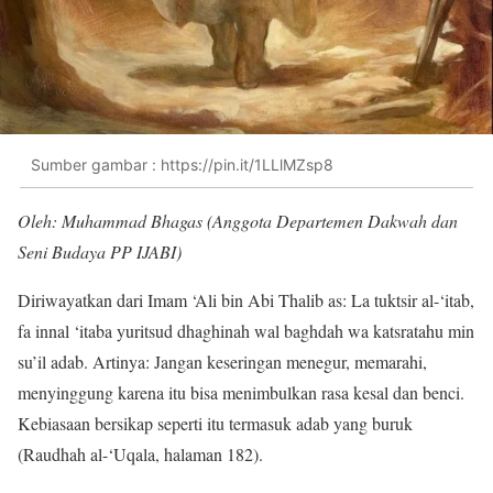
Sumber gambar : https://pin.it/1LLlMZsp8
Oleh: Muhammad Bhagas (Anggota Departemen Dakwah dan
Seni Budaya PP IJABI)
Diriwayatkan dari Imam ‘Ali bin Abi Thalib as: La tuktsir al-‘itab,
fa innal ‘itaba yuritsud dhaghinah wal baghdah wa katsratahu min
su’il adab. Artinya: Jangan keseringan menegur, memarahi,
menyinggung karena itu bisa menimbulkan rasa kesal dan benci.
Kebiasaan bersikap seperti itu termasuk adab yang buruk
(Raudhah al-‘Uqala, halaman 182).