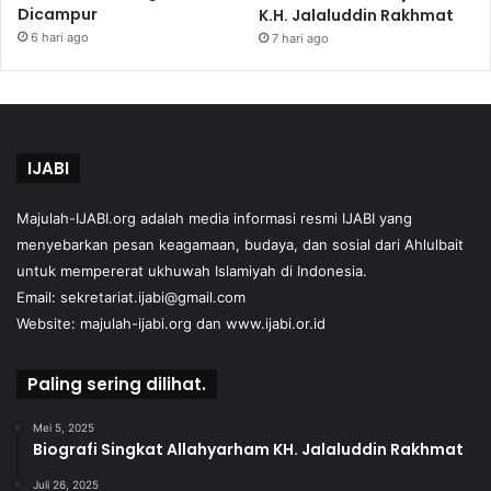
Dicampur
K.H. Jalaluddin Rakhmat
6 hari ago
7 hari ago
IJABI
Majulah-IJABI.org
adalah media informasi resmi IJABI yang
menyebarkan pesan keagamaan, budaya, dan sosial dari Ahlulbait
untuk mempererat ukhuwah Islamiyah di Indonesia.
Email: sekretariat.ijabi@gmail.com
Website:
majulah-ijabi.org
dan
www.ijabi.or.id
Paling sering dilihat.
Mei 5, 2025
Biografi Singkat Allahyarham KH. Jalaluddin Rakhmat
Juli 26, 2025