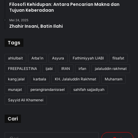
Filosofi Kehidupan: Antara Pencarian Makna dan
Tujuan Keberadaan
Mei 24, 2025
Zhahir Insani, Batin Ilahi
Tags
ahlulbait
Arba'in
Asyura
Fathimiyyah IJABI
filsafat
FREEPALESTINA
ijabi
IRAN
irfan
jalaluddin rakhmat
kang jalal
karbala
KH. Jalaluddin Rakhmat
Muharram
munajat
perangirandanisrael
sahifah sajjadiyah
Sayyid Ali Khamenei
Cari
Cari