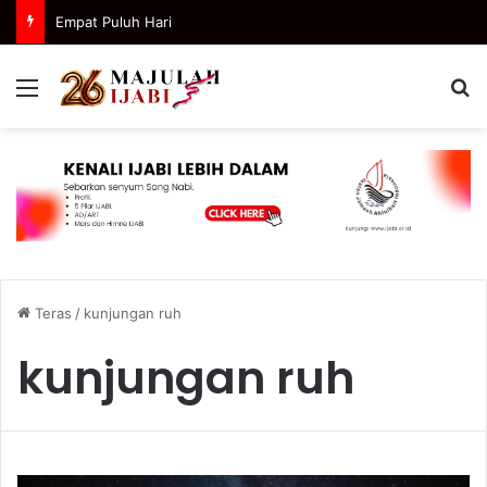
Empat Puluh Hari
Menu
C
Teras
/
kunjungan ruh
kunjungan ruh