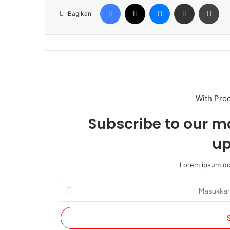
Facebook
X
Messenger
Share via Email
Cet
Bagikan
With Pro
Subscribe to our ma
up
Lorem ipsum dol
Masukkan
alamat
email
Anda.