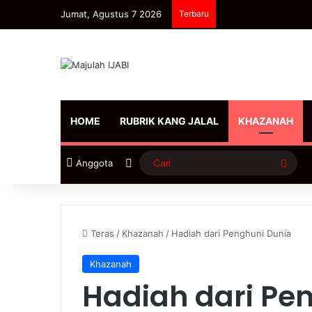
Jumat, Agustus 7 2026
Terbaru
HOME
RUBRIK KANG JALAL
KHAZANAH
Sidebar
Cari
Anggota
Teras
/
Khazanah
/
Hadiah dari Penghuni Dunia
Khazanah
Hadiah dari Pe