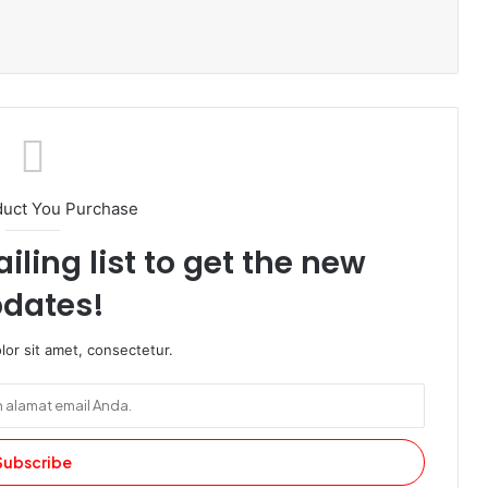
ak
duct You Purchase
iling list to get the new
dates!
or sit amet, consectetur.