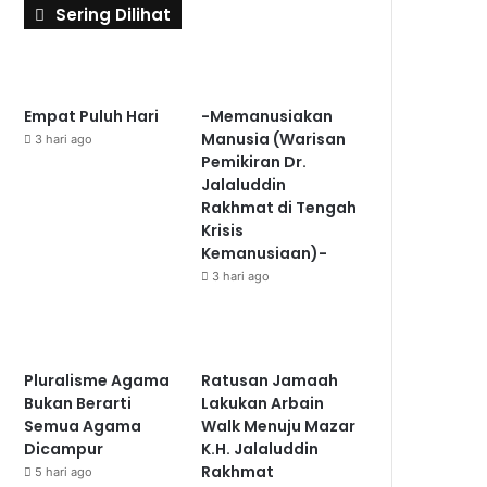
Sering Dilihat
Empat Puluh Hari
-Memanusiakan
Manusia (Warisan
3 hari ago
Pemikiran Dr.
Jalaluddin
Rakhmat di Tengah
Krisis
Kemanusiaan)-
3 hari ago
Pluralisme Agama
Ratusan Jamaah
Bukan Berarti
Lakukan Arbain
Semua Agama
Walk Menuju Mazar
Dicampur
K.H. Jalaluddin
Rakhmat
5 hari ago