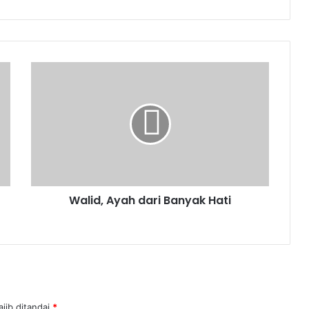
Walid,
Ayah
dari
Banyak
Hati
Walid, Ayah dari Banyak Hati
jib ditandai
*