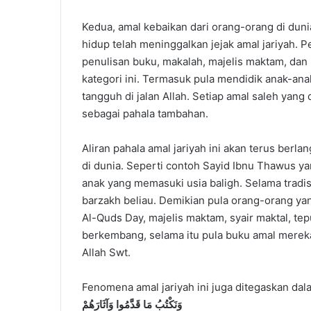
Kedua, amal kebaikan dari orang-orang di duni
hidup telah meninggalkan jejak amal jariyah. 
penulisan buku, makalah, majelis maktam, dan
kategori ini. Termasuk pula mendidik anak-ana
tangguh di jalan Allah. Setiap amal saleh yan
sebagai pahala tambahan.
Aliran pahala amal jariyah ini akan terus berl
di dunia. Seperti contoh Sayid Ibnu Thawus ya
anak yang memasuki usia baligh. Selama tradisi
barzakh beliau. Demikian pula orang-orang yan
Al-Quds Day, majelis maktam, syair maktal, te
berkembang, selama itu pula buku amal mereka 
Allah Swt.
Fenomena amal jariyah ini juga ditegaskan dala
وَنَكْتُبُ مَا قَدَّمُوا وَآثَارَهُمْ