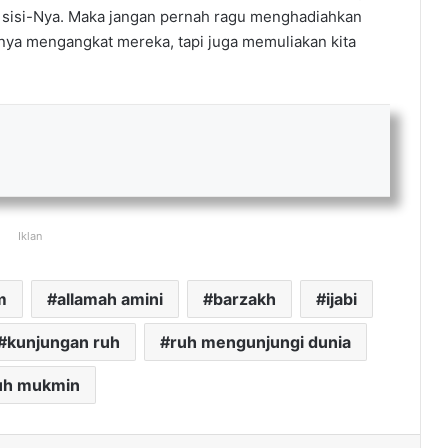
i sisi-Nya. Maka jangan pernah ragu menghadiahkan
anya mengangkat mereka, tapi juga memuliakan kita
Iklan
m
allamah amini
barzakh
ijabi
kunjungan ruh
ruh mengunjungi dunia
uh mukmin