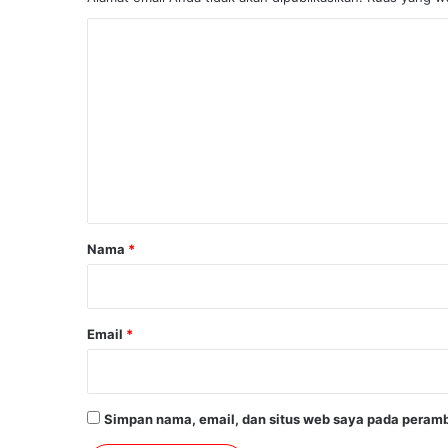
K
o
m
e
n
t
a
r
Nama
*
*
Email
*
Simpan nama, email, dan situs web saya pada peramb