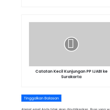
Catatan
Kecil
Kunjungan
PP
IJABI
ke
Surakarta
Catatan Kecil Kunjungan PP IJABI ke
Surakarta
Tinggalkan Balasan
Alamat email Anda tidak akan dipublikasikan.
Ruas yang wa