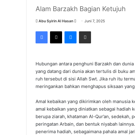
Alam Barzakh Bagian Ketujuh
Send
Abu Syirin Al Hasan
Juni 7, 2025
an
Facebook
X
Messenger
Share via Email
email
Hubungan antara penghuni Barzakh dan dunia t
yang datang dari dunia akan tertulis di buku a
ruh tersebut di sisi Allah Swt. Jika ruh itu ter
meringankan bahkan menghapus siksaan yang 
Amal kebaikan yang dikirimkan oleh manusia k
amal kebaikan yang diniatkan sebagai hadiah k
berupa ziarah, khataman Al-Qur’an, sedekah, 
peringatan Arbain, dan bentuk niyabah lainnya
penerima hadiah, sebagaimana pahala amal jari