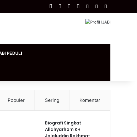
Facebook
X
YouTube
Instagram
Log In
Artikel Acak
Sidebar
ABI PEDULI
Populer
Sering
Komentar
Biografi Singkat
Allahyarham KH.
Jalaluddin Rakhmat