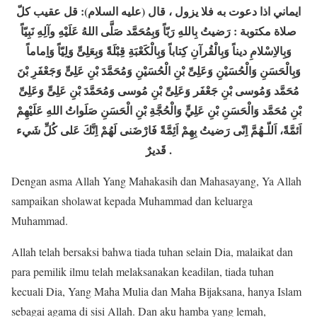
ايماني اذا دعوت به فلا يزول ، قال (عليه السلام): قل عقيب كلّ
صلاة مكتوبة : رَضيتُ بِاللهِ رَبّاً وَبِمُحَمَّد صَلَّى اللهُ عَلَيْهِ وآلِهِ نَبِيّاً
وَبِالاِسْلامِ ديناً وَبِالْقُرآنِ كِتاباً وَبِالْكَعْبَةِ قِبْلَةً وَبِعَلِىٍّ وَلِيّاً وَاِماماً
وَبِالْحَسَنِ وَالْحُسَيْنِ وَعَلِىِّ بْنِ الْحُسَيْنِ وَمُحَمَّدَ بْنِ عَلِىٍّ وَجَعْفَرِ بْنَ
مُحَمَّد وَمُوسى بْنِ جَعْفَر وَعَلِىِّ بْنِ مُوسى وَمُحَمَّدَ بْنِ عَلِىٍّ وَعَلِىِّ
بْنِ مُحَمَّد وَالْحَسَنِ بْنِ عَلِيٍّ وَالْحُجَّةِ بْنِ الْحَسَنِ صَلَواتُ اللهِ عَلَيْهِمْ
اَئمَّةً، اَللّـهُمَّ اِنّى رَضيتُ بِهِمْ اَئِمَّةً فَارْضَنى لَهُمْ اِنَّكَ عَلى كُلِّ شَيء
قَديرٌ .
Dengan asma Allah Yang Mahakasih dan Mahasayang, Ya Allah
sampaikan sholawat kepada Muhammad dan keluarga
Muhammad.
Allah telah bersaksi bahwa tiada tuhan selain Dia, malaikat dan
para pemilik ilmu telah melaksanakan keadilan, tiada tuhan
kecuali Dia, Yang Maha Mulia dan Maha Bijaksana, hanya Islam
sebagai agama di sisi Allah. Dan aku hamba yang lemah,