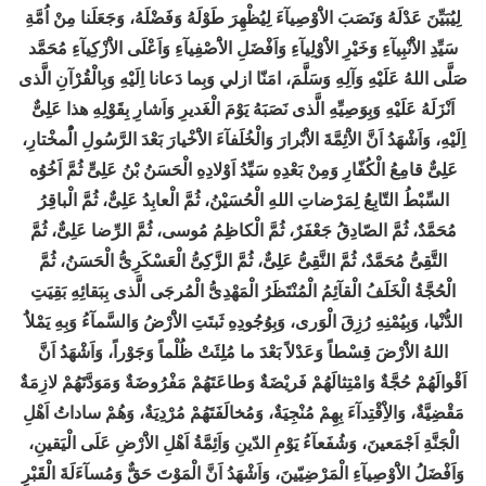
لِيُبَيِّنَ عَدْلَهُ وَنَصَبَ الاَْوْصِيآءَ لِيُظْهِرَ طَوْلَهُ وَفَضْلَهُ، وَجَعَلَنا مِنْ اُمَّةِ
سَيِّدِ الاَْنْبِيآءِ وَخَيْرِ الاَْوْلِيآءِ وَاَفْضَلِ الاَْصْفِيآءِ وَاَعْلَى الاَْزْكِيآءِ مُحَمَّد
صَلَّى اللهُ عَلَيْهِ وَآلِهِ وَسَلَّمَ، امَنّا ازلي وَبِما دَعانا اِلَيْهِ وَبِالْقُرْآنِ الَّذى
اَنْزَلَهُ عَلَيْهِ وَبِوَصِيِّهِ الَّذى نَصَبَهُ يَوْمَ الْغَديرِ وَاَشارِ بِقَوْلِهِ هذا عَلِىٌّ
اِلَيْهِ، وَاَشْهَدُ اَنَّ الاَْئِمَّةَ الاَْبْرارَ وَالْخُلَفآءَ الاَْخْيارَ بَعْدَ الرَّسُولِ الُْمخْتارِ،
عَلِىٌّ قامِعُ الْكُفّارِ وَمِنْ بَعْدِهِ سَيِّدُ اَوْلادِهِ الْحَسَنُ بْنُ عَلِىٍّ ثُمَّ اَخُوُه
السِّبْطُ التّابِعُ لِمَرْضاتِ اللهِ الْحُسَيْنُ، ثُمَّ الْعابِدُ عَلِىٌّ، ثُمَّ الْباقِرُ
مُحَمَّدٌ، ثُمَّ الصّادِقُ جَعْفَرٌ، ثُمَّ الْكاظِمُ مُوسى، ثُمَّ الرِّضا عَلِىٌّ، ثُمَّ
التَّقِىُّ مُحَمَّدٌ، ثُمَّ النَّقِىُّ عَلِىٌّ، ثُمَّ الزَّكِىُّ الْعَسْكَرِىُّ الْحَسَنُ، ثُمَّ
الْحُجَّةُ الْخَلَفُ الْقآئِمُ الْمُنْتَظَرُ الْمَهْدِىُّ الْمُرجَى الَّذى بِبَقائِهِ بَقِيَتِ
الدُّنْيا، وَبِيُمْنِهِ رُزِقَ الْوَرى، وَبِوُجُودِهِ ثَبتَتِ الاَْرْضُ وَالسَّمآءُ وَبِهِ يَمْلاَُ
اللهُ الاَْرْضَ قِسْطاً وَعَدْلاً بَعْدَ ما مُلِئَتْ ظُلْماً وَجَوْراً، وَاَشْهَدُ اَنَّ
اَقْوالَهُمْ حُجَّةٌ وَامْتِثالَهُمْ فَريْضَةٌ وَطاعَتَهُمْ مَفْرُوضَةٌ وَمَوَدَّتَهُمْ لازِمَةٌ
مَقْضِيَّةٌ، وَالاِْقْتِدآءَ بِهِمْ مُنْجِيَةٌ، وَمُخالَفَتَهُمْ مُرْدِيَةٌ، وَهُمْ ساداتُ اَهْلِ
الْجَنَّةِ اَجْمَعينَ، وَشُفَعآءُ يَوْمِ الدّينِ وَاَئِمَّةُ اَهْلِ الاَْرْضِ عَلَى الْيَقينِ،
وَاَفْضَلُ الاَْوْصِيآءِ الْمَرْضِيّينَ، وَاَشْهَدُ اَنَّ الْمَوْتَ حَقٌّ وَمُسآءَلَةَ الْقَبْرِ