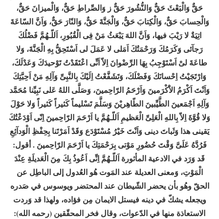
حَقٌّ وَالْبَعْثَ حَقٌّ وَالنُّشُورَ حَقٌّ ز وَالصِّراطِ حَقٌّ، وَالْميزانَ حَقٌّ،
وَالْحِسابَ حَقٌّ، وَالْكِتابَ حَقٌّ، وَالْجَنَّةَ حَقٌّ، وَالنّارَ حَقٌّ، وَاَنَّ السّاعَةَ
اتِيَةٌ لا رَيْبَ فيها، وَاَنَّ اللهَ يَبْعَثُ مَنْ فِى الْقُبُورِ، اَللّـهُمَّ فَضْلُكَ
رَجآئى وَكَرَمُكَ وَرَحْمَتُكَ اَمَلى لا عَمَلَ لى اَسْتَحِقُّ بِهِ الْجَنَّةَ، وَلا
طاعَةَ لىْ اَسْتَوْجِبُ بِهَا الرِّضْوانَ اِلاّ اَنِّى اعْتَقَدْتُ تَوْحيدَكَ وَعَدْلَكَ،
وَارْتَجَيْتُ اِحْسانَكَ وَفَضْلَكَ، وَتَشَفَّعْتُ اِلَيْكَ بِالنَّبِىِّ وَآلِهِ مَنْ اَحِبَّتِكَ
وَاَنْتَ اَكْرَمُ الاَْكْرَمينَ وَاَرْحَمُ الرّاحِمينَ، وَصَلَّى اللهُ عَلى نَبِيِّنا مُحَمَّد
وَآلِهِ اَجْمَعينَ الطَّيِّبينَ الطّاهِريْنَ وَسَلَّمَ تَسْليماً كَثيراً كَثيراً وَلا حَوْلَ
وَلا قُوَّةَ اِلاّ بِاللهِ الْعَلِىِّ الْعَظيمِ اَللّـهُمَّ يا اَرْحَمَ الرّاحِمينَ اِنّى اَوْدَعْتُكَ
يَقينى هذا وَثَباتَ دينى وَاَنْتَ خَيْرُ مُسْتَوْدَع وَقَدْ اَمَرْتَنا بِحِفْظِ الْوَدآئِعِ
فَرُدَّهُ عَلَىَّ وَقْتَ حُضُورِ مَوْتى بِرَحْمَتِكَ يا اَرْحَمَ الرّاحِمينَ . أقول:
قَد وَرَد في الادعية المأثورة اَللّـهُمَّ اِنِّى اَعُوذُ بِكَ مِنَ الْعَديلَةِ عِنْدَ
الْمَوْتِ، وَمعنى العديلة عند المَوت هُو العُدول إلى الباطِل عن
الحقّ وهُو بأن يحضر الشّيطان عند المحتضر ويوسوس في صَدره
ويجعله يشكّ في دينه فيستل الايمان مِن فؤاده، ولهذا قد وَردت
الاستعاذة منها في الدّعوات، وقال فخر المحقّقين (رحمه الله):