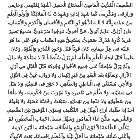
الضَّعيفٌ الْمُذْنِبُ الْعاصِىُ الُْمحْتاجُ الْحَقيرُ، اَشْهَدُ لِمُنْعِمى وَخالِقى
وَرازِقى وَمُكْرِمى كَما شَهِدَ لِذاتِهِ وَشَهِدَتْ لَهُ الْمَلائِكَةُ وَاُولُو الْعِلْمِ
مِنْ عِبادِهِ بِاَنَّهُ لا اِلـهَ اِلاّ هُوَ ذُو النِّعَمِ وَالاِْحْسانِ وَالْكَرَمِ وَالاِْمْتِنانِ،
قادِرٌ اَزَلِىٌّ، عالِمٌ اَبَدِىٌّ، حَىٌّ اَحَدِىٌّ، مَوْجُودٌ سَرْمَدِىٌّ، سَميعٌ بَصيرٌ
مُريدٌ كُارِهٌ مُدْرِكٌ صَمَدِىٌّ، يَسْتَحِقُّ هذِهِ الصِّفات وَهُوَ عَلى ما هُوَ
عَلَيْهَ فى عِزِّ صِفاتِهِ، كانَ قَوِيّاً قَبْلَ وُجُودِ الْقُدْرَةِ وَالْقُوَّةَ، وَكانَ
عَليماً قَبْلَ ايجادِ الْعِلْمِ وَالْعِلَّةِ، لَمْ يَزَلْ سُلْطاناً اِذْ لا مَمْلَكَةَ وَلا مالَ،
وَلَمْ يَزَلْ سُبْحاناً عَلى جَميعِ الاَْحْوالِ وُجُودُهُ قَبْلَ الْقَبْلِ فى اَزَلِ
الاْزالِ وَبَقآؤُهُ بَعْدَ الْبَعْدِ مِنْ غَيْرِ اِنْتِقال وَلا زَوال، غَنِىٌّ فِى الاَْوَّلِ
وَالاْخِرِ، مُسْتَغْن فِى الْباطِنِ وَالظّاهِرِ، لا جَوْرَ فى قَضِيَّتِهِ وَلا مَيْلَ
فى مَشِيَّتِهِ، وَلا ظُلْمَ فى تَقْديرِهِ وَلا مَهْرَبَ مِنْ حُكُومَتِهِ، وَلا مَلْجَاَ
مِنْ سَطَواتِهِ وَلا مَنْجا مِنْ نَقِماتِهِ، سَبَقَتْ رَحْمَتُهُ غَضَبَهُ وَلا يَفُوتُهُ
اَحَدٌ اِذا طَلَبَهُ، اَزاحَ الْعِلَلَ فِى التَّكْليفِ وَسَوَّى التَّوْفيقَ بَيْنَ الضَّعيفِ
وَالشَّريفِ، مَكَّنَ اَدآءَ الْمَاْمُورِ وَسَهَّلَ سَبيلَ اجْتِنابِ الَْمحْظُورِ، لَمْ
يُكَلِّفِ الطّاعَةَ اِلاّ دُوْنَ الْوُسْعِ والطّاقَةِ، سُبْحانَهُ ما اَبْيَنَ كَرَمَهُ
وَاَعْلى شَأنَهُ، سُبْحانَهُ ما اَجَلَّ نَيْلَهُ وَاَعْظَمَ اِحْسانَهُ، بَعَثَ الاَْنْبِيآءَ