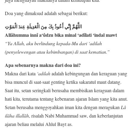
Doa yang dimaksud adalah sebagai berikut:
اللَّهُمَّ إِنِّي أَعُوذُ بِكَ مِنَ الْعَدِيلَةِ عِندَ الْمَوْتِ
Allâhumma innî a‘ûdzu bika minal ‘adîlati ‘indal mawt
“Ya Allah, aku berlindung kepada-Mu dari ‘adilah
(penyelewengan atau kebimbangan) di saat kematian.”
Apa sebenarnya makna dari doa ini?
Makna dari kata
‘adilah
adalah kebingungan dan keraguan yang
bisa muncul di saat-saat genting ketika sakaratul maut datang.
Saat itu, setan seringkali berusaha membisikan keraguan dalam
hati kita, terutama tentang kebenaran ajaran Islam yang kita anut.
Setan berusaha menggoyahkan iman kita dengan meragukan
Lâ
ilâha illallâh
, risalah Nabi Muhammad saw, dan keberlanjutan
ajaran beliau melalui Ahlul Bayt as.