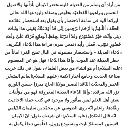
مَن أراد أن يسلم من العديلة فليستحضر الايمان بأدلّتها والاصول
الخمس ببراهينها القطعيّة بخلوص وصفاء وليودعها الله تعالى
ليردّها اليه في ساعة الاحتضار بأن يقول بعد استحضار عقائده
الحقّة : اَللّـهُمَّ يا اَرْحَمَ الرّحِمينَ اِنّى قَدْ اَوْدَعْتُكَ يَقينى هذا وَثَباتَ
دينى وَاَنْتَ خَيْرُ مُسْتَوْدَع وَقَدْ اَمَرْتَنا بِحِفْظِ الْوَدائِعِ فَرُدَّهُ عَلَىَّ وَقْتَ
حُضُورِ مَوْتى،، فَعلى رأيه (قدس سره) قراءة هذا الدّعاء الشّريف
« دُعاء العديلة » واستحضار مضمونه في البال تمنح المَرء اماناً من
خطر العديلة عند الموت، وأمّا هذا الدّعاء فهل هو عن المعصوم
(عليه السلام) أم هو انشاء من بعض العلماء ، يقول في ذلك خريت
صناعة الحديث وجامع أخبار الائمة (عليهم السلام)العالم المتبحّر
الخبير والمحدّث النّاقد البصير مولانا الحاج ميرزا حسين النّوري
نوّر الله مرقده: وأمّا الدّعاء العديلة المعروفة فهو من مؤلّفات
بعض أهل العلم ليس بمأثور ولا موجود في كتب حملة الاحاديث
ونقّادها. واعلم انّه روى الطوسي عن محمّد بن سليمان الدّيلمي
انّه قال للصّادق (عليه السلام): ان شيعتك تقول: انّ الايمان
قسمين فمستقرّ ثابت ومستودع يزول، فعلّمني دعاءً يكمل به