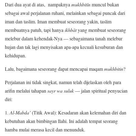
Dari dua ayat di atas, nampaknya
mukhbitīn
muncul bukan
sebagai awal perjalanan ruhani, melainkan sebagai puncak dari
iman dan taslim. Iman membuat seseorang yakin, taslim
membuatnya patuh, tapi hanya
ikhbāt
yang membuat seseorang
melebur dalam kehendak-Nya — sebagaimana tanah melebur
hujan dan tak lagi menyisakan apa-apa kecuali kesuburan dan
kehidupan.
Lalu, bagaimana seseorang dapat mencapai maqam
mukhbitin
?
Perjalanan ini tidak singkat, namun telah dijelaskan oleh para
arifin melalui tahapan
sayr wa suluk
— jalan spiritual penyucian
diri:
1.
Al-Mabda’
(Titik Awal): Kesadaran akan kelemahan diri dan
kebutuhan akan bimbingan Ilahi. Ini adalah tempat seorang
hamba mulai merasa kecil dan menunduk.