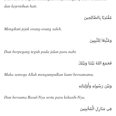
dan kejernihan hati
.
مُقْتَدِيًا بِالصَّالِحِينَ
Mengikuti jejak orang-orang saleh.
وَمُتَّبِعًا لِلنَّبِيِيِنَ
Dan berpegang teguh pada jalan para nabi.
فَجَمَعَ اللهُ بَيْنَنَا وَبَيْنَكَ
Maka semoga Allah mengumpulkan kami bersamamu,
وَبَيْنَ رَسُولِهِ وَأَوْلِيَائِهِ
Dan bersama Rasul-Nya serta para kekasih-Nya,
فِي مَنَازِلِ الْمُخْبِتِينَ