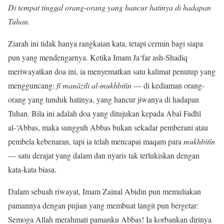
Di tempat tinggal orang-orang yang hancur hatinya di hadapan
Tuhan.
Ziarah ini tidak hanya rangkaian kata, tetapi cermin bagi siapa
pun yang mendengarnya. Ketika Imam Ja‘far ash-Shadiq
meriwayatkan doa ini, ia menyematkan satu kalimat penutup yang
mengguncang:
fī manāzili al-mukhbitīn
— di kediaman orang-
orang yang tunduk hatinya, yang hancur jiwanya di hadapan
Tuhan. Bila ini adalah doa yang ditujukan kepada Abal Fadhl
al-‘Abbas, maka sungguh Abbas bukan sekadar pemberani atau
pembela kebenaran, tapi ia telah mencapai maqam para
mukhbitīn
— satu derajat yang dalam dan nyaris tak terlukiskan dengan
kata-kata biasa.
Dalam sebuah riwayat, Imam Zainal Abidin pun memuliakan
pamannya dengan pujian yang membuat langit pun bergetar:
Semoga Allah merahmati pamanku Abbas! Ia korbankan dirinya