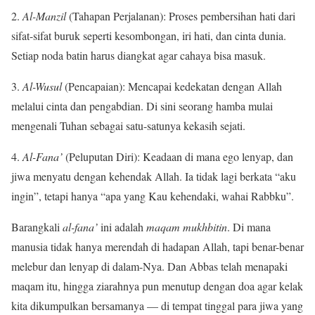
2.
Al-Manzil
(Tahapan Perjalanan): Proses pembersihan hati dari
sifat-sifat buruk seperti kesombongan, iri hati, dan cinta dunia.
Setiap noda batin harus diangkat agar cahaya bisa masuk.
3.
Al-Wusul
(Pencapaian): Mencapai kedekatan dengan Allah
melalui cinta dan pengabdian. Di sini seorang hamba mulai
mengenali Tuhan sebagai satu-satunya kekasih sejati.
4.
Al-Fana’
(Peluputan Diri): Keadaan di mana ego lenyap, dan
jiwa menyatu dengan kehendak Allah. Ia tidak lagi berkata “aku
ingin”, tetapi hanya “apa yang Kau kehendaki, wahai Rabbku”.
Barangkali
al-fana’
ini adalah
maqam mukhbitin
. Di mana
manusia tidak hanya merendah di hadapan Allah, tapi benar-benar
melebur dan lenyap di dalam-Nya. Dan Abbas telah menapaki
maqam itu, hingga ziarahnya pun menutup dengan doa agar kelak
kita dikumpulkan bersamanya — di tempat tinggal para jiwa yang