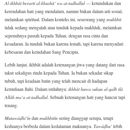
Al-ikhbāt berarti al-khushū‘ wa at-tadhallul
— ketundukan dan
kerendahan hati yang mendalam, namun bukan dalam arti sosial,
melainkan spiritual. Dalam konteks ini, seseorang yang
mukhbit
tidak sedang mengalah atau tunduk kepada makhluk, melainkan
sepenuhnya pasrah kepada Tuhan, dengan rasa cinta dan
kesadaran. Ia tunduk bukan karena lemah, tapi karena menyadari
kebesaran dan keindahan Sang Pencipta.
Lebih lanjut, ikhbāt adalah ketenangan jiwa yang datang dari rasa
takut sekaligus rindu kepada Tuhan. Ia bukan sekadar sikap
tubuh, tapi keadaan batin yang telah mencair di hadapan
kemuliaan Ilahi. Dalam istilahnya:
ikhbāt huwa sukun al-qalb ilā
Allāh ma‘a at-tadhallul
. Sebuah ketenangan hati yang hancur tapi
tenang.
Mutawāḍhi‘īn
dan
mukhbitīn
sering dianggap serupa, tetapi
keduanya berbeda dalam kedalaman maknanya.
Tawāḍhu‘
lebih