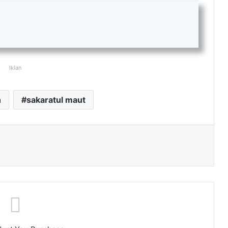
Iklan
h
sakaratul maut
ak