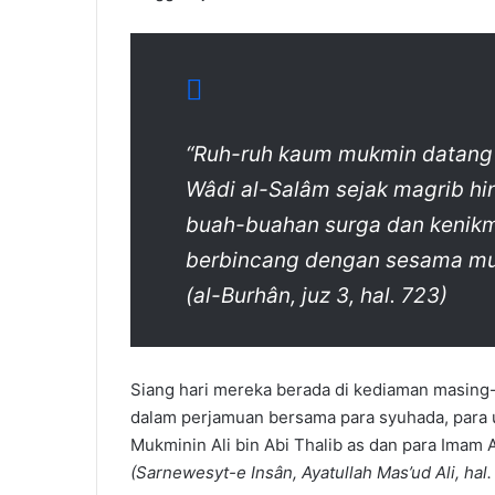
“Ruh-ruh kaum mukmin datang
Wâdi al-Salâm sejak magrib hi
buah-buahan surga dan kenikma
berbincang dengan sesama mu
(al-Burhân, juz 3, hal. 723)
Siang hari mereka berada di kediaman masin
dalam perjamuan bersama para syuhada, para 
Mukminin Ali bin Abi Thalib as dan para Imam A
(Sarnewesyt-e Insân, Ayatullah Mas’ud Ali, hal.