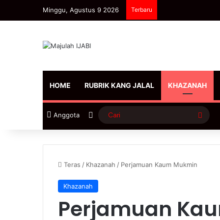
Minggu, Agustus 9 2026
Terbaru
HOME
RUBRIK KANG JALAL
KHAZANAH
Sidebar
Cari
Anggota
Teras
/
Khazanah
/
Perjamuan Kaum Mukmin
Khazanah
Perjamuan Ka