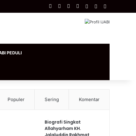
Facebook
X
YouTube
Instagram
Log In
Artikel Acak
Sidebar
ABI PEDULI
Populer
Sering
Komentar
Biografi Singkat
Allahyarham KH.
Jalaluddin Rakhmat