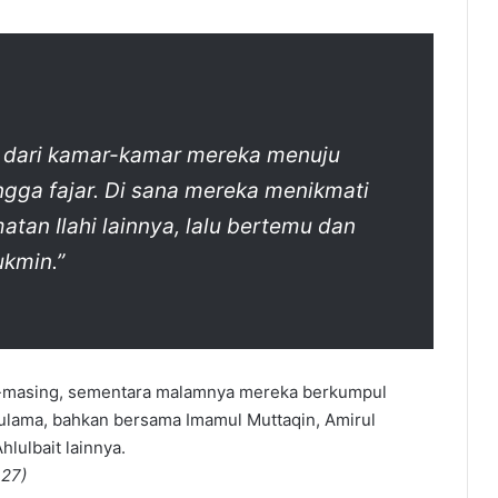
 dari kamar-kamar mereka menuju
ngga fajar. Di sana mereka menikmati
tan Ilahi lainnya, lalu bertemu dan
kmin.”
g-masing, sementara malamnya mereka berkumpul
ulama, bahkan bersama Imamul Muttaqin, Amirul
hlulbait lainnya.
 27)