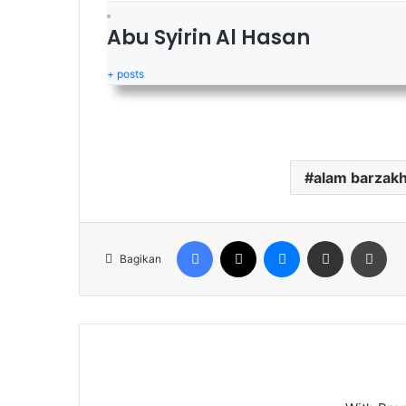
Abu Syirin Al Hasan
+ posts
alam barzak
Facebook
X
Messenger
Share via Email
Cet
Bagikan