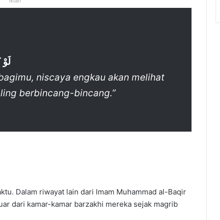
iklan
لَوْ 
 bagimu, niscaya engkau akan melihat
ling berbincang-bincang.”
ktu. Dalam riwayat lain dari Imam Muhammad al-Baqir
uar dari kamar-kamar barzakhi mereka sejak magrib