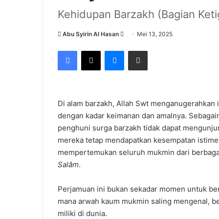
Kehidupan Barzakh (Bagian Keti
Send
Abu Syirin Al Hasan
Mei 13, 2025
an
Facebook
X
Messenger
Share via Email
email
Di alam barzakh, Allah Swt menganugerahkan i
dengan kadar keimanan dan amalnya. Sebagaim
penghuni surga barzakh tidak dapat mengunjun
mereka tetap mendapatkan kesempatan istime
mempertemukan seluruh mukmin dari berbagai
Salâm
.
Perjamuan ini bukan sekadar momen untuk bersu
mana arwah kaum mukmin saling mengenal, b
miliki di dunia.