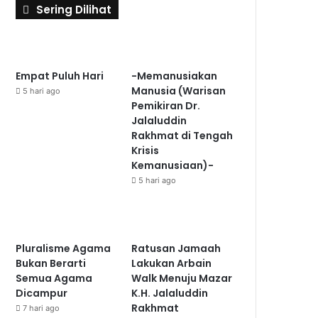
Sering Dilihat
Empat Puluh Hari
-Memanusiakan
Manusia (Warisan
5 hari ago
Pemikiran Dr.
Jalaluddin
Rakhmat di Tengah
Krisis
Kemanusiaan)-
5 hari ago
Pluralisme Agama
Ratusan Jamaah
Bukan Berarti
Lakukan Arbain
Semua Agama
Walk Menuju Mazar
Dicampur
K.H. Jalaluddin
Rakhmat
7 hari ago