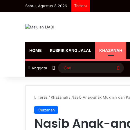
Sabtu, Agustus 8 2026
Terbaru
HOME
RUBRIK KANG JALAL
KHAZANAH
Sidebar
Cari
Anggota
Teras
/
Khazanah
/
Nasib Anak-anak Mukmin dan Kaf
Khazanah
Nasib Anak-an