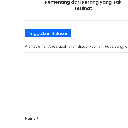
Pemenang dari Perang yang Tak
Terlihat
Tinggalkan Balasan
Alamat email Anda tidak akan dipublikasikan.
Ruas yang wa
K
o
m
e
n
t
a
r
Nama
*
*