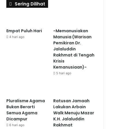
Sering Dilihat
Empat Puluh Hari
-Memanusiakan
Manusia (Warisan
4 hari ago
Pemikiran Dr.
Jalaluddin
Rakhmat di Tengah
Krisis
Kemanusiaan)-
5 hari ago
Pluralisme Agama
Ratusan Jamaah
Bukan Berarti
Lakukan Arbain
Semua Agama
Walk Menuju Mazar
Dicampur
K.H. Jalaluddin
Rakhmat
6 hari ago