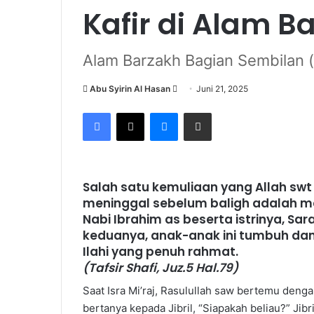
Kafir di Alam B
Alam Barzakh Bagian Sembilan (
Send
Abu Syirin Al Hasan
Juni 21, 2025
an
Facebook
X
Messenger
Share via Email
email
Salah satu kemuliaan yang Allah s
meninggal sebelum baligh adalah me
Nabi Ibrahim as beserta istrinya, Sa
keduanya, anak-anak ini tumbuh da
Ilahi yang penuh rahmat.
(Tafsir Shafi, Juz.5 Hal.79)
Saat Isra Mi’raj, Rasulullah saw bertemu denga
bertanya kepada Jibril, “Siapakah beliau?” Jibr