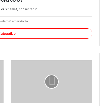
or sit amet, consectetur.
Deklarasi
yang
Penuh
Kepalsuan