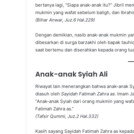
bertanya lagi, “Siapa anak-anak itu?” Jibril m
mukmin yang wafat sebelum baligh, dan Ibra
(Bihar Anwar, Juz.6 Hal.229)
Dengan demikian, nasib anak-anak mukmin yan
dibesarkan di surga barzakhi oleh bapak tauhi
saat bertemu dan diserahkan kepada orang tu
Anak-anak Syiah Ali
Riwayat lain menerangkan bahwa anak-anak Sy
diasuh oleh
Sayidah Fatimah Zahra as.
Imam Jaf
“Anak-anak Syiah dari orang mukmin yang wafa
Fatimah Zahra as.”
(Tafsir Qummi, Juz.2 Hal.332)
Kasih sayang Sayidah Fatimah Zahra as kepada 