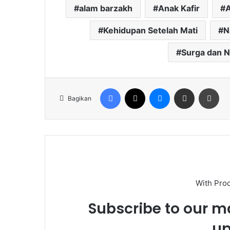
alam barzakh
Anak Kafir
Kehidupan Setelah Mati
N
Surga dan 
Facebook
X
Messenger
Share via Email
Cet
Bagikan
With Pro
Subscribe to our ma
up