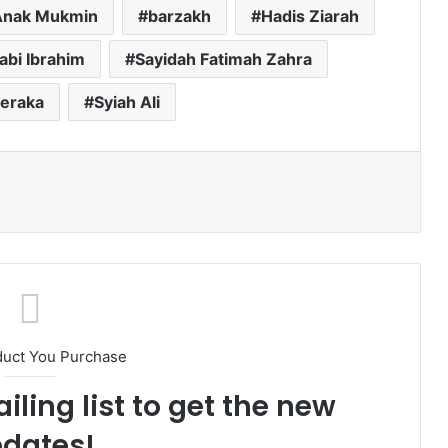
Anak Mukmin
barzakh
Hadis Ziarah
abi Ibrahim
Sayidah Fatimah Zahra
Neraka
Syiah Ali
ak
duct You Purchase
iling list to get the new
dates!