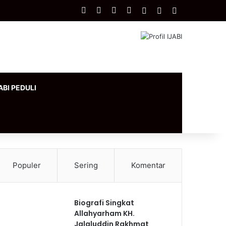
Facebook
X
YouTube
Instagram
Log In
Artikel Acak
Sidebar
ABI PEDULI
Populer
Sering
Komentar
Biografi Singkat
Allahyarham KH.
Jalaluddin Rakhmat