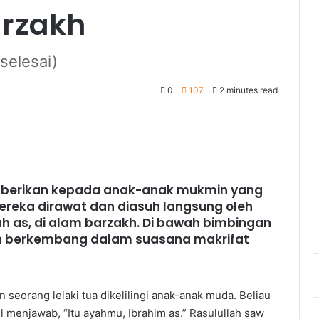
arzakh
selesai)
0
107
2 minutes read
wt berikan kepada anak-anak mukmin yang
reka dirawat dan diasuh langsung oleh
rah as, di alam barzakh. Di bawah bimbingan
n berkembang dalam suasana makrifat
n seorang lelaki tua dikelilingi anak-anak muda. Beliau
il menjawab, “Itu ayahmu, Ibrahim as.” Rasulullah saw