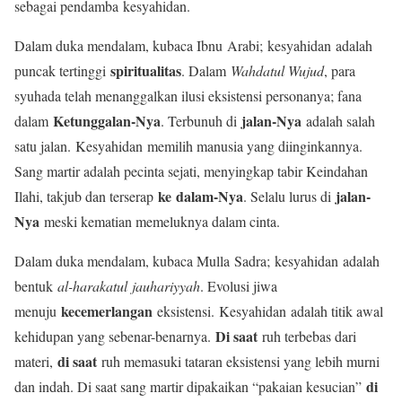
sebagai pendamba kesyahidan.
Dalam duka mendalam, kubaca Ibnu Arabi; kesyahidan adalah
spiritualitas
puncak tertinggi
. Dalam
Wahdatul Wujud
, para
syuhada telah menanggalkan ilusi eksistensi personanya; fana
Ketunggalan-Nya
jalan-Nya
dalam
. Terbunuh di
adalah salah
satu jalan. Kesyahidan memilih manusia yang diinginkannya.
Sang martir adalah pecinta sejati, menyingkap tabir Keindahan
ke dalam-Nya
jalan-
Ilahi, takjub dan terserap
. Selalu lurus di
Nya
meski kematian memeluknya dalam cinta.
Dalam duka mendalam, kubaca Mulla Sadra; kesyahidan adalah
bentuk
al-harakatul jauhariyyah
. Evolusi jiwa
kecemerlangan
menuju
eksistensi. Kesyahidan adalah titik awal
Di saat
kehidupan yang sebenar-benarnya.
ruh terbebas dari
di saat
materi,
ruh memasuki tataran eksistensi yang lebih murni
di
dan indah. Di saat sang martir dipakaikan “pakaian kesucian”