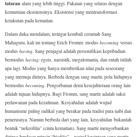
tataran
alam yang lebih tinggi. Pakaian yang selaras dengan
kemurnian eksistensinya. Eksistensi yang mentransformasi
ketakutan pada kematian.
Dalam duka mendalam, teringat kembali ceramah Sang
Mahaguru, kali ini tentang Erich Fromm: modus
becoming
versus
modus
having
. Sang penjagal adalah personifikasi kepribadian
bermodus
having
: egois, narsistik, megalomania, dan entah istilah
apa lagi. Modus yang hanya memberikan nilai pada seseorang
yang memuja dirinya. Berbeda dengan sang martir, pola hidupnya
bermodus
becoming
. Pengorbanan demi kesejahteraan orang lain
adalah tujuan hidupnya. Bagi Fromm, sang martir adalah saksi
perlawanan pada kezaliman. Kesyahidan adalah wujud
humanisme paling radikal yang berakar pada tradisi para nabi dan
penerusnya. Namun berbeda dari yang lain, kesyahidan bukanlah
bentuk “nekrofilia” (cinta kematian). Sang martir mengorbankan
dirinya berdasar prinsip “biofilia”—wujud kecintaan sang martir