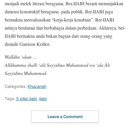
menjadi melek literasi beragama. Ber-IJABI berarti menunjukkan
dimensi konstruktif beragama pada publik. Ber-IJABI juga
bermakna merealisasikan “kerja-kerja kenabian”. Ber-IJABI
artinya berdamai dan berbahagia dalam perbedaan. Akhirnya, ber-
IJABI bermakna anda bukan bagian dari orang-orang yang
disindir Garrison Keillor.
Wallâhu ‘alam …
Allâhumma shalli ‘alâ Sayyidina Muhammad wa ‘ala Âli
Sayyidina Muhammad.
Categories:
Khazanah
Tags:
5 pilar ijabi
,
ijabi
Leave a Comment