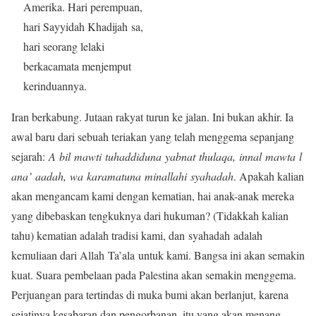
Amerika. Hari perempuan,
hari Sayyidah Khadijah sa,
hari seorang lelaki
berkacamata menjemput
kerinduannya.
Iran berkabung. Jutaan rakyat turun ke jalan. Ini bukan akhir. Ia
awal baru dari sebuah teriakan yang telah menggema sepanjang
sejarah:
A bil mawti tuhaddiduna yabnat thulaqa, innal mawta l
ana’ aadah, wa karamatuna minallahi syahadah
. Apakah kalian
akan mengancam kami dengan kematian, hai anak-anak mereka
yang dibebaskan tengkuknya dari hukuman? (Tidakkah kalian
tahu) kematian adalah tradisi kami, dan syahadah adalah
kemuliaan dari Allah Ta’ala untuk kami. Bangsa ini akan semakin
kuat. Suara pembelaan pada Palestina akan semakin menggema.
Perjuangan para tertindas di muka bumi akan berlanjut, karena
sejatinya kesabaran dan pengorbanan, itu yang akan menang.