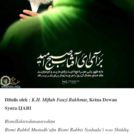
Ditulis oleh :
, Ketua Dewan
K.H. Miftah Fauzi Rakhmat
Syura IJABI
Bismillahirrahmanirrahim
Bismi Rabbil Mustadh’afin
Bismi Rabbis Syuhada’i was Shiddiq