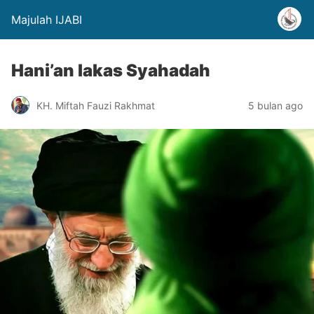
Majulah IJABI
Hani’an lakas Syahadah
KH. Miftah Fauzi Rakhmat
5 bulan ago