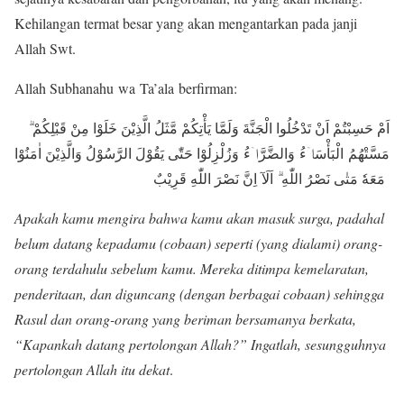
Kehilangan termat besar yang akan mengantarkan pada janji
Allah Swt.
Allah Subhanahu wa Ta’ala berfirman:
اَمْ حَسِبْتُمْ اَنْ تَدْخُلُوا الْجَنَّةَ وَلَمَّا يَأْتِكُمْ مَّثَلُ الَّذِيْنَ خَلَوْا مِنْ قَبْلِكُمْ ۗ
مَسَّتْهُمُ الْبَأْسَاۤءُ وَالضَّرَّاۤءُ وَزُلْزِلُوْا حَتّٰى يَقُوْلَ الرَّسُوْلُ وَالَّذِيْنَ اٰمَنُوْا
مَعَهٗ مَتٰى نَصْرُ اللّٰهِ ۗ اَلَآ اِنَّ نَصْرَ اللّٰهِ قَرِيْبٌ
Apakah kamu mengira bahwa kamu akan masuk surga, padahal
belum datang kepadamu (cobaan) seperti (yang dialami) orang-
orang terdahulu sebelum kamu. Mereka ditimpa kemelaratan,
penderitaan, dan diguncang (dengan berbagai cobaan) sehingga
Rasul dan orang-orang yang beriman bersamanya berkata,
“Kapankah datang pertolongan Allah?” Ingatlah, sesungguhnya
pertolongan Allah itu dekat
.