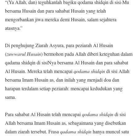
“(Ya Allah, dan) teguhkanlah bagiku qodama shidqin di sisi-Mu
bersama Husain dan para sahabat Husain yang telah
mengorbankan jiwa mereka demi Husain, salam sejahtera
atasnya.”
Di penghujung Ziarah Asyura, para peziarah Al Husain
(
zuwwarul Husain
) bermohon pada Allah diberi keteguhan dalam
qadama shidqin di sisiNya bersama Al Husain dan para sahabat
Al Husain. Mereka telah mencapai
qodama shidqin
di sisi Allah
bersama Imam Husain as, dan inilah yang menjadi doa dan
harapan terdalam setiap peziarah: mencapai kedudukan yang
sama.
Para sahabat Al Husain telah mencapai
qodama shidqin
di sisi
Allah bersama Imam Husain as, sebagaimana yang disebutkan
dalam ziarah tersebut. Frasa
qadama shidqin
hanya muncul satu