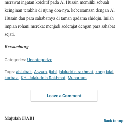
merawat ingatan kolektif pada Al Husain memiliki sebuah
keinginan terakhir di ujung doa-nya, kebersamaan dengan Al
Husain dan para sahabatnya di taman qadama shidqin. Inilah
impian rohani mereka: menjadi sederajat dengan para sahabat
sejati.
Bersambung
…
Categories:
Uncategorize
Tags:
ahlulbait
,
Asyura
,
ijabi
,
jalaluddin rakhmat
,
kang jalal
,
karbala
,
KH. Jalaluddin Rakhmat
,
Muharram
Leave a Comment
Majulah IJABI
Back to top