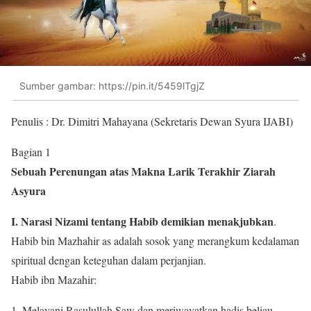
Sumber gambar: https://pin.it/5459lTgjZ
Penulis : Dr. Dimitri Mahayana (Sekretaris Dewan Syura IJABI)
Bagian 1
Sebuah Perenungan atas Makna Larik Terakhir Ziarah
Asyura
I. Narasi Nizami tentang Habib demikian menakjubkan
.
Habib bin Mazhahir as adalah sosok yang merangkum kedalaman
spiritual dengan keteguhan dalam perjanjian.
Habib ibn Mazahir:
Melayani Rasulullah Saw dan meriwayatkan hadis beliau