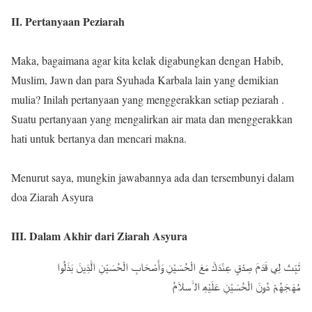
II. Pertanyaan Peziarah
Maka, bagaimana agar kita kelak digabungkan dengan Habib,
Muslim, Jawn dan para Syuhada Karbala lain yang demikian
mulia? Inilah pertanyaan yang menggerakkan setiap peziarah .
Suatu pertanyaan yang mengalirkan air mata dan menggerakkan
hati untuk bertanya dan mencari makna.
Menurut saya, mungkin jawabannya ada dan tersembunyi dalam
doa Ziarah Asyura
III. Dalam Akhir dari Ziarah Asyura
ﺛَﺒِّﺖْ ﻟِﻲ ﻗَﺪَمَ ﺻِﺪْقٍ ﻋِﻨْﺪَكَ ﻣَﻊَ اﻟْﺤُﺴَﯿْﻦِ وَأَﺻْﺤَﺎبِ اﻟْﺤُﺴَﯿْﻦِ اﻟﱠﺬِﯾﻦَ ﺑَﺬَﻟُﻮا
ﻣُﮭَﺠَﮭُﻢْ دُونَ اﻟْﺤُﺴَﯿْﻦِ ﻋَﻠَﯿْﮫِ اﻟ ﱠﺴﻼَمُ