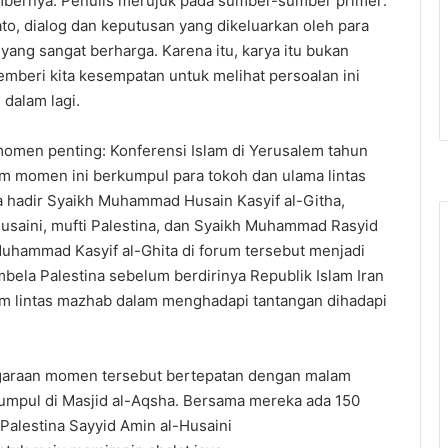
sumbernya. Penulis merujuk pada sumber-sumber primer:
ato, dialog dan keputusan yang dikeluarkan oleh para
yang sangat berharga. Karena itu, karya itu bukan
memberi kita kesempatan untuk melihat persoalan ini
 dalam lagi.
men penting: Konferensi Islam di Yerusalem tahun
m momen ini berkumpul para tokoh dan ulama lintas
a hadir Syaikh Muhammad Husain Kasyif al-Githa,
-Husaini, mufti Palestina, dan Syaikh Muhammad Rasyid
Muhammad Kasyif al-Ghita di forum tersebut menjadi
mbela Palestina sebelum berdirinya Republik Islam Iran
lam lintas mazhab dalam menghadapi tantangan dihadapi
ggaraan momen tersebut bertepatan dengan malam
rkumpul di Masjid al-Aqsha. Bersama mereka ada 150
 Palestina Sayyid Amin al-Husaini