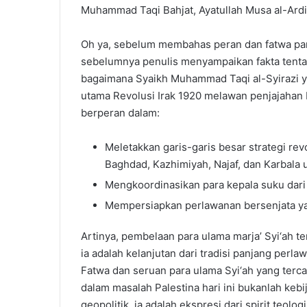
Muhammad Taqi Bahjat, Ayatullah Musa al-Ardib
Oh ya, sebelum membahas peran dan fatwa para
sebelumnya penulis menyampaikan fakta tentang
bagaimana Syaikh Muhammad Taqi al-Syirazi ya
utama Revolusi Irak 1920 melawan penjajahan I
berperan dalam:
Meletakkan garis-garis besar strategi re
Baghdad, Kazhimiyah, Najaf, dan Karbala
Mengkoordinasikan para kepala suku dari
Mempersiapkan perlawanan bersenjata ya
Artinya, pembelaan para ulama marja’ Syi‘ah t
ia adalah kelanjutan dari tradisi panjang per
Fatwa dan seruan para ulama Syi‘ah yang terca
dalam masalah Palestina hari ini bukanlah kebij
geopolitik, ia adalah ekspresi dari spirit teol