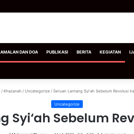
AMALAN DAN DOA
PUBLIKASI
BERITA
KEGIATAN
IJ
s
/
Khazanah
/
Uncategorize
/
Seruan Lantang Syi‘ah Sebelum Revolusi Ir
Uncategorize
g Syi‘ah Sebelum Revo