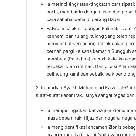
Ia merinci tingkatan-tingkatan partisip
harta, membantu dengan lisan dan pena. I
para sahabat setia di perang Badar
Fatwa ini ia akhiri dengan kalimat: “Dem
keenam, dan tulang-tulang yang telah rap
menyambut seruan ini, dan aku akan pergi 
pernah pergi ke sana kemarin Sungguh san
membela (Palestina) kecuali kata-kata d
terbakar oleh rintihan. Dan di sisi Allah
pelindung kami dan sebaik-baik penolon
2. Kemudian Syaikh Muhammad Kasyif al-Ghith
surat-surat kabar Irak. Isinya sangat tegas dan
Ia memperingatkan bahwa jika Zionis men
masa depan Irak, Hijaz dan negara-negara
Ia mengidentifikasi ancaman Zionis sebag
orang-orang kafir harbi (yaitu yang meme