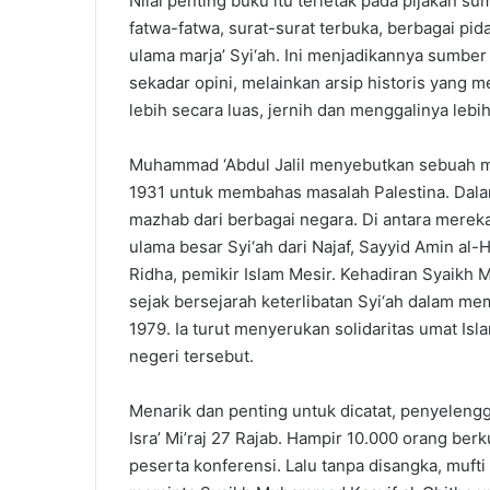
Nilai penting buku itu terletak pada pijakan 
fatwa-fatwa, surat-surat terbuka, berbagai pid
ulama marja’ Syi‘ah. Ini menjadikannya sumber 
sekadar opini, melainkan arsip historis yang 
lebih secara luas, jernih dan menggalinya lebih
Muhammad ‘Abdul Jalil menyebutkan sebuah mo
1931 untuk membahas masalah Palestina. Dala
mazhab dari berbagai negara. Di antara merek
ulama besar Syi‘ah dari Najaf, Sayyid Amin al
Ridha, pemikir Islam Mesir. Kehadiran Syaikh 
sejak bersejarah keterlibatan Syi‘ah dalam me
1979. Ia turut menyerukan solidaritas umat Is
negeri tersebut.
Menarik dan penting untuk dicatat, penyelen
Isra’ Mi’raj 27 Rajab. Hampir 10.000 orang be
peserta konferensi. Lalu tanpa disangka, mufti