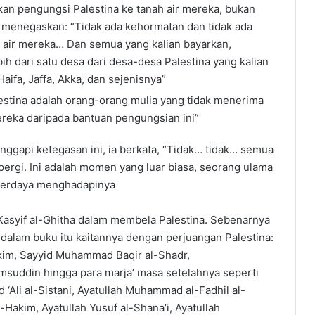
an pengungsi Palestina ke tanah air mereka, bukan
 menegaskan: “Tidak ada kehormatan dan tidak ada
h air mereka… Dan semua yang kalian bayarkan,
bih dari satu desa dari desa-desa Palestina yang kalian
Haifa, Jaffa, Akka, dan sejenisnya”
stina adalah orang-orang mulia yang tidak menerima
ereka daripada bantuan pengungsian ini”
nggapi ketegasan ini, ia berkata, “Tidak… tidak… semua
an pergi. Ini adalah momen yang luar biasa, seorang ulama
 berdaya menghadapinya
asyif al-Ghitha dalam membela Palestina. Sebenarnya
g dalam buku itu kaitannya dengan perjuangan Palestina:
akim, Sayyid Muhammad Baqir al-Shadr,
uddin hingga para marja’ masa setelahnya seperti
d ‘Ali al-Sistani, Ayatullah Muhammad al-Fadhil al-
Hakim, Ayatullah Yusuf al-Shana’i, Ayatullah