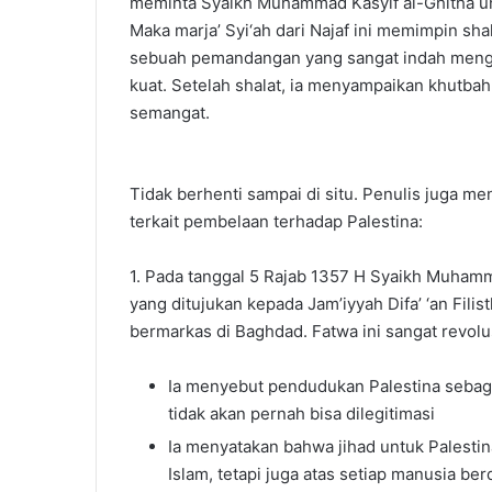
meminta Syaikh Muhammad Kasyif al-Ghitha un
Maka marja’ Syi‘ah dari Najaf ini memimpin sha
sebuah pemandangan yang sangat indah mengh
kuat. Setelah shalat, ia menyampaikan khutba
semangat.
Tidak berhenti sampai di situ. Penulis juga m
terkait pembelaan terhadap Palestina:
1. Pada tanggal 5 Rajab 1357 H Syaikh Muhamm
yang ditujukan kepada Jam’iyyah Difa’ ‘an Fili
bermarkas di Baghdad. Fatwa ini sangat revol
Ia menyebut pendudukan Palestina sebag
tidak akan pernah bisa dilegitimasi
Ia menyatakan bahwa jihad untuk Palesti
Islam, tetapi juga atas setiap manusia be