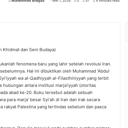
Muhammad Bhagas
Mei 1, 2026
0
57
4 minutes read
 Khidmat dan Seni Budaya)
ukanlah fenomena baru yang lahir setelah revolusi Iran.
n sebelumnya. Hal ini dibuktikan oleh Muhammad ‘Abdul
-Syi‘iyyah wa al-Qadhiyyah al-Filasthiniyyah
yang terbit
hubungan antara institusi marja’iyyah (otoritas
pada abad ke-20. Buku tersebut adalah sebuah
 para marja’ besar Syi‘ah di Iran dan Irak secara
 rakyat Palestina yang tertindas sebelum dan pasca