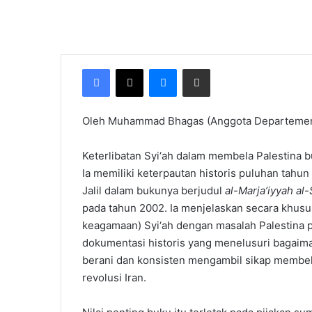
Facebook
X
Messenger
Share via Email
Oleh Muhammad Bhagas (Anggota Departemen
Keterlibatan Syi‘ah dalam membela Palestina b
Ia memiliki keterpautan historis puluhan tahu
Jalil dalam bukunya berjudul
al-Marja’iyyah al
pada tahun 2002. Ia menjelaskan secara khusus 
keagamaan) Syi‘ah dengan masalah Palestina 
dokumentasi historis yang menelusuri bagaimana
berani dan konsisten mengambil sikap membela
revolusi Iran.