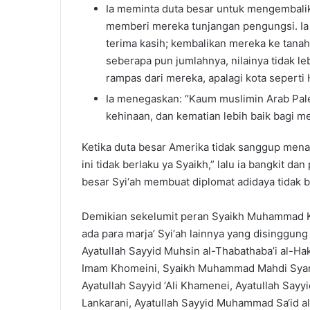
Ia meminta duta besar untuk mengembalik
memberi mereka tunjangan pengungsi. Ia
terima kasih; kembalikan mereka ke tana
seberapa pun jumlahnya, nilainya tidak le
rampas dari mereka, apalagi kota seperti 
Ia menegaskan: “Kaum muslimin Arab Pale
kehinaan, dan kematian lebih baik bagi m
Ketika duta besar Amerika tidak sanggup mena
ini tidak berlaku ya Syaikh,” lalu ia bangkit d
besar Syi‘ah membuat diplomat adidaya tidak
Demikian sekelumit peran Syaikh Muhammad K
ada para marja’ Syi‘ah lainnya yang disinggun
Ayatullah Sayyid Muhsin al-Thabathaba’i al-H
Imam Khomeini, Syaikh Muhammad Mahdi Syams
Ayatullah Sayyid ‘Ali Khamenei, Ayatullah Sayyi
Lankarani, Ayatullah Sayyid Muhammad Sa‘id al-