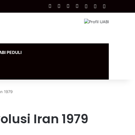
Facebook
X
YouTube
Instagram
Log In
Artikel Acak
Sidebar
ABI PEDULI
an 1979
lusi Iran 1979