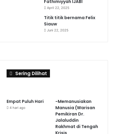
Fathimiyyah IJABI
April 22, 2025
Titik titik bernama Felix
Siauw
Juni 22, 2025
Sering Dilihat
Empat Puluh Hari
-Memanusiakan
Manusia (Warisan
4 hari ago
Pemikiran Dr.
Jalaluddin
Rakhmat di Tengah
Krisis