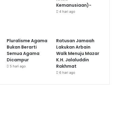
Kemanusiaan)-
4 hari ago
Pluralisme Agama
Ratusan Jamaah
Bukan Berarti
Lakukan Arbain
Semua Agama
Walk Menuju Mazar
Dicampur
K.H. Jalaluddin
Rakhmat
5 hari ago
6 hari ago