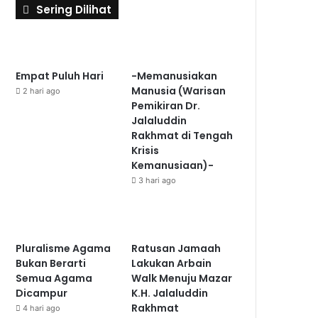
Sering Dilihat
Empat Puluh Hari
-Memanusiakan
Manusia (Warisan
2 hari ago
Pemikiran Dr.
Jalaluddin
Rakhmat di Tengah
Krisis
Kemanusiaan)-
3 hari ago
Pluralisme Agama
Ratusan Jamaah
Bukan Berarti
Lakukan Arbain
Semua Agama
Walk Menuju Mazar
Dicampur
K.H. Jalaluddin
Rakhmat
4 hari ago