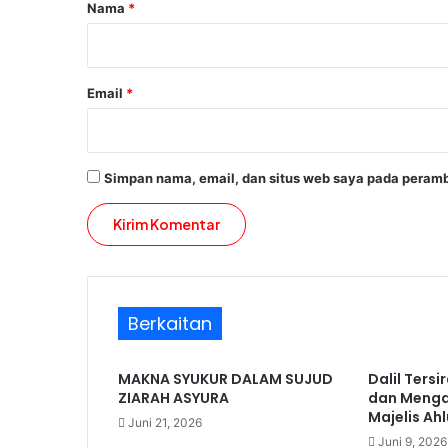
r
Nama
*
*
Email
*
Simpan nama, email, dan situs web saya pada peramb
Berkaitan
MAKNA SYUKUR DALAM SUJUD
Dalil Ters
ZIARAH ASYURA
dan Menga
Majelis Ahl
Juni 21, 2026
Juni 9, 2026