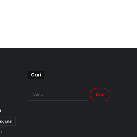
Cari
Cari
untuk:
N
ng jalal
t