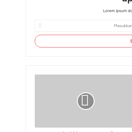
Lorem ipsum dol
Masukkan
alamat
email
Anda.
Penuh
Khidmat, IJABI Berikan
Penghormatan
Terakhir
di
Pemakaman Allah Yarham Mirza Karim