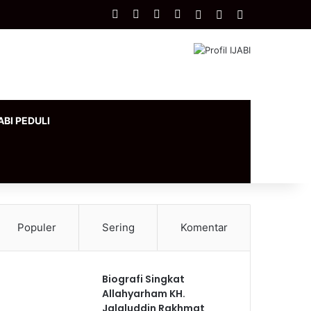
Facebook
X
YouTube
Instagram
Log In
Artikel Acak
Sidebar
ABI PEDULI
Populer
Sering
Komentar
Biografi Singkat
Allahyarham KH.
Jalaluddin Rakhmat