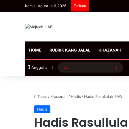
Kamis, Agustus 6 2026
Terbaru
HOME
RUBRIK KANG JALAL
KHAZANAH
Sidebar
Cari
Anggota
Teras
/
Khazanah
/
Hadis
/
Hadis Rasullulah SAW
Hadis
Hadis Rasullul