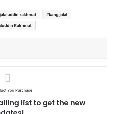
jalaluddin rakhmat
kang jalal
aluddin Rakhmat
ak
duct You Purchase
iling list to get the new
dates!