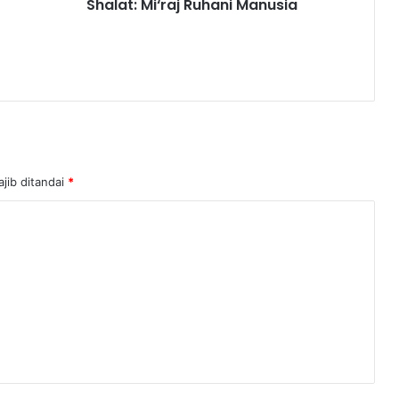
Shalat: Mi‘raj Ruhani Manusia
jib ditandai
*