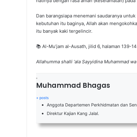
hatinya dengan rasa aman (keselamatan) pada h
Dan barangsiapa menemani saudaranya untuk
kebutuhan itu baginya, Allah akan mengokohka
itu banyak kaki tergelincir.
📚 Al-Mu’jam al-Ausath, jilid 6, halaman 139-1
Allahumma shalli ‘ala Sayyidina Muhammad wa
Muhammad Bhagas
+ posts
Anggota Departemen Perkhidmatan dan Seni
Direktur Kajian Kang Jalal.