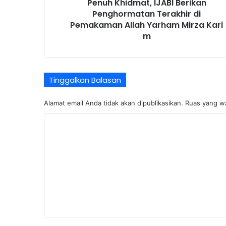
Penuh Khidmat, IJABI Berikan
Penghormatan Terakhir di
Pemakaman Allah Yarham Mirza Kari
m
Tinggalkan Balasan
Alamat email Anda tidak akan dipublikasikan.
Ruas yang wa
K
o
m
e
n
t
a