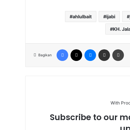
ahlulbait
ijabi
KH. Jal
Facebook
X
Messenger
Share via Email
Cet
Bagikan
With Pro
Subscribe to our ma
up