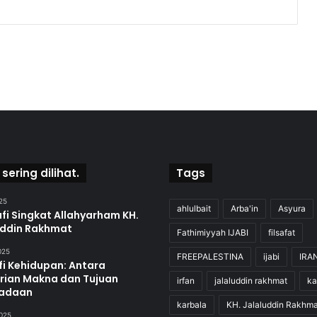
 sering dilihat.
Tags
25
ahlulbait
Arba'in
Asyura
fi Singkat Allahyarham KH.
uddin Rakhmat
Fathimiyyah IJABI
filsafat
2025
FREEPALESTINA
ijabi
IRA
fi Kehidupan: Antara
rian Makna dan Tujuan
irfan
jalaluddin rakhmat
ka
adaan
karbala
KH. Jalaluddin Rakhma
2025