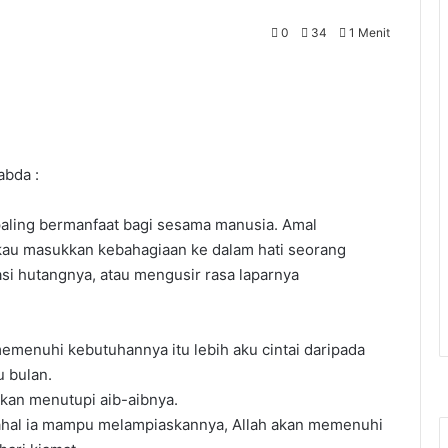
0
34
1 Menit
abda :
 paling bermanfaat bagi sesama manusia. Amal
ngkau masukkan kebahagiaan ke dalam hati seorang
i hutangnya, atau mengusir rasa laparnya
menuhi kebutuhannya itu lebih aku cintai daripada
u bulan.
kan menutupi aib-aibnya.
ahal ia mampu melampiaskannya, Allah akan memenuhi