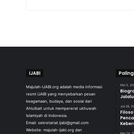
IJABI
Paling
Mei 5, 20
Majulah-IJABI.org
adalah media informasi
Biogra
resmi IJABI yang menyebarkan pesan
Jalal
keagamaan, budaya, dan sosial dari
Juli 26, 
Ahlulbait untuk mempererat ukhuwah
Filoso
Islamiyah di Indonesia.
Penca
Email: sekretariat.ijabi@gmail.com
Keber
Website:
majulah-ijabi.org
dan
Mei 24, 