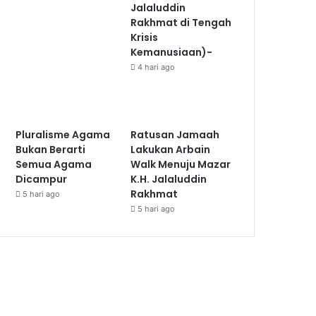
Jalaluddin
Rakhmat di Tengah
Krisis
Kemanusiaan)-
4 hari ago
Pluralisme Agama
Ratusan Jamaah
Bukan Berarti
Lakukan Arbain
Semua Agama
Walk Menuju Mazar
Dicampur
K.H. Jalaluddin
Rakhmat
5 hari ago
5 hari ago