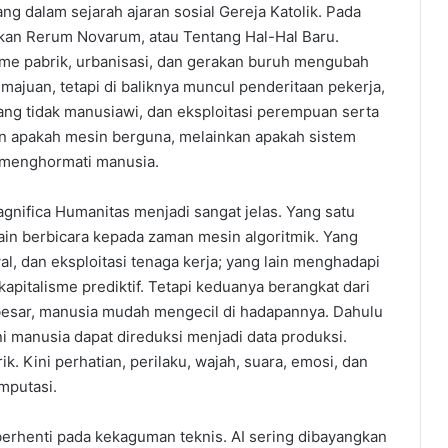
ng dalam sejarah ajaran sosial Gereja Katolik. Pada
itkan Rerum Novarum, atau Tentang Hal-Hal Baru.
alisme pabrik, urbanisasi, dan gerakan buruh mengubah
ajuan, tetapi di baliknya muncul penderitaan pekerja,
yang tidak manusiawi, dan eksploitasi perempuan serta
an apakah mesin berguna, melainkan apakah sistem
h menghormati manusia.
nifica Humanitas menjadi sangat jelas. Yang satu
ain berbicara kepada zaman mesin algoritmik. Yang
l, dan eksploitasi tenaga kerja; yang lain menghadapi
 kapitalisme prediktif. Tetapi keduanya berangkat dari
u besar, manusia mudah mengecil di hadapannya. Dahulu
ni manusia dapat direduksi menjadi data produksi.
. Kini perhatian, perilaku, wajah, suara, emosi, dan
omputasi.
 berhenti pada kekaguman teknis. AI sering dibayangkan