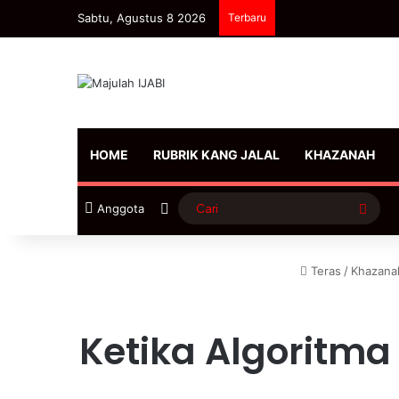
Sabtu, Agustus 8 2026
Terbaru
HOME
RUBRIK KANG JALAL
KHAZANAH
Sidebar
Cari
Anggota
Teras
/
Khazana
Ketika Algoritma