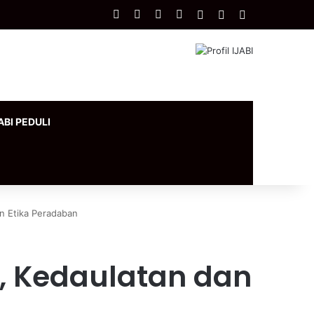
Facebook
X
YouTube
Instagram
Log In
Artikel Acak
Sidebar
ABI PEDULI
an Etika Peradaban
I, Kedaulatan dan