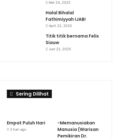
Mei 24, 2025
Halal Bihalal
Fathimiyyah IJABI
April 22, 2025
Titik titik bernama Felix
Siauw
Juni 22, 2025
Sering Dilihat
Empat Puluh Hari
-Memanusiakan
Manusia (Warisan
3 hari ago
Pemikiran Dr.