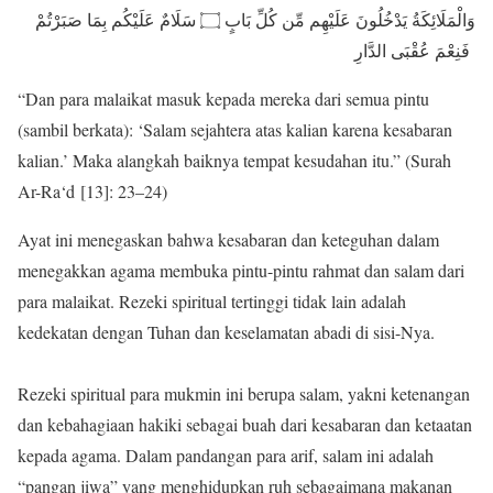
وَالْمَلَائِكَةُ يَدْخُلُونَ عَلَيْهِم مِّن كُلِّ بَابٍ ۝ سَلَامٌ عَلَيْكُم بِمَا صَبَرْتُمْ
فَنِعْمَ عُقْبَى الدَّارِ
“Dan para malaikat masuk kepada mereka dari semua pintu
(sambil berkata): ‘Salam sejahtera atas kalian karena kesabaran
kalian.’ Maka alangkah baiknya tempat kesudahan itu.” (Surah
Ar-Ra‘d [13]: 23–24)
Ayat ini menegaskan bahwa kesabaran dan keteguhan dalam
menegakkan agama membuka pintu-pintu rahmat dan salam dari
para malaikat. Rezeki spiritual tertinggi tidak lain adalah
kedekatan dengan Tuhan dan keselamatan abadi di sisi-Nya.
Rezeki spiritual para mukmin ini berupa salam, yakni ketenangan
dan kebahagiaan hakiki sebagai buah dari kesabaran dan ketaatan
kepada agama. Dalam pandangan para arif, salam ini adalah
“pangan jiwa” yang menghidupkan ruh sebagaimana makanan