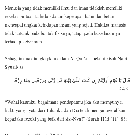
Manusia yang tidak memiliki ilmu dan iman tidaklah memiliki
rezeki spiritual. Ia hidup dalam kegelapan batin dan belum
mencapai tingkat kehidupan insani yang sejati. Hakikat manusia
tidak terletak pada bentuk fisiknya, tetapi pada kesadarannya
terhadap kebenaran.
Sebagaimana diungkapkan dalam Al-Qur’an melalui kisah Nabi
Syuaib as:
قَالَ يَا قَوْمِ أَرَأَيْتُمْ إِن كُنتُ عَلَىٰ بَيِّنَةٍ مِّن رَّبِّي وَرَزَقَنِي مِنْهُ رِزْقًا
حَسَنًا
“Wahai kaumku, bagaimana pendapatmu jika aku mempunyai
bukti yang nyata dari Tuhanku dan Dia telah menganugerahkan
kepadaku rezeki yang baik dari sisi-Nya?” (Surah Hūd [11]: 88)