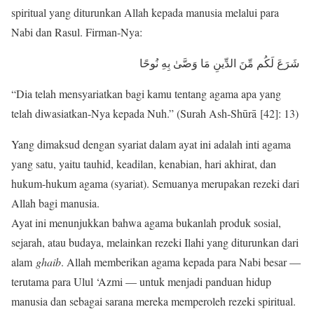
spiritual yang diturunkan Allah kepada manusia melalui para
Nabi dan Rasul. Firman-Nya:
شَرَعَ لَكُم مِّنَ الدِّينِ مَا وَصَّىٰ بِهِ نُوحًا
“Dia telah mensyariatkan bagi kamu tentang agama apa yang
telah diwasiatkan-Nya kepada Nuh.” (Surah Ash-Shūrā [42]: 13)
Yang dimaksud dengan syariat dalam ayat ini adalah inti agama
yang satu, yaitu tauhid, keadilan, kenabian, hari akhirat, dan
hukum-hukum agama (syariat). Semuanya merupakan rezeki dari
Allah bagi manusia.
Ayat ini menunjukkan bahwa agama bukanlah produk sosial,
sejarah, atau budaya, melainkan rezeki Ilahi yang diturunkan dari
alam
ghaib
. Allah memberikan agama kepada para Nabi besar —
terutama para Ulul ‘Azmi — untuk menjadi panduan hidup
manusia dan sebagai sarana mereka memperoleh rezeki spiritual.