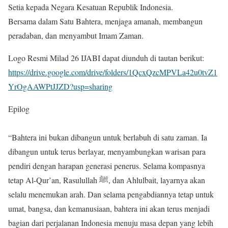
Setia kepada Negara Kesatuan Republik Indonesia.
Bersama dalam Satu Bahtera, menjaga amanah, membangun
peradaban, dan menyambut Imam Zaman.
Logo Resmi Milad 26 IJABI dapat diunduh di tautan berikut:
https://drive.google.com/drive/folders/1QcxQzcMPVLa42u0tvZ1
YrOgAAWPtJJZD?usp=sharing
Epilog
“Bahtera ini bukan dibangun untuk berlabuh di satu zaman. Ia
dibangun untuk terus berlayar, menyambungkan warisan para
pendiri dengan harapan generasi penerus. Selama kompasnya
tetap Al-Qur’an, Rasulullah ﷺ, dan Ahlulbait, layarnya akan
selalu menemukan arah. Dan selama pengabdiannya tetap untuk
umat, bangsa, dan kemanusiaan, bahtera ini akan terus menjadi
bagian dari perjalanan Indonesia menuju masa depan yang lebih