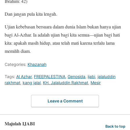
Ibrahim: 42)
Dan jangan pula kita lengah.
Ujian kebebasan bersuara dalam dunia Islam bukan hanya ujian
bagi Al-Azhar. Ia adalah ujian bagi kita semua—ujian bagi hati
kita: apakah masih hidup, atau telah mati karena terlalu lama
memilih diam.
Categories:
Khazanah
Tags:
Al Azhar
,
FREEPALESTINA
,
Genosida
,
ijabi
,
jalaluddin
rakhmat
,
kang jalal
,
KH. Jalaluddin Rakhmat
,
Mesir
Leave a Comment
Majulah IJABI
Back to top