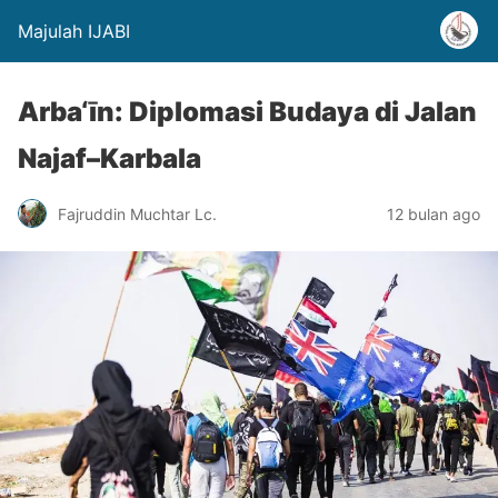
Majulah IJABI
Arba‘īn: Diplomasi Budaya di Jalan
Najaf–Karbala
Fajruddin Muchtar Lc.
12 bulan ago