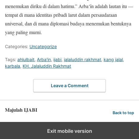
menemukan diriku di dalam hatimu.” Arba‘īn adalah lautan itu —
tempat di mana identitas pribadi larut dalam persaudaraan
universal, dan di mana diplomasi budaya menemukan bentuknya
yang paling murni.
Categories:
Uncategorize
Tags:
ahlulbait
,
Arba'in
,
ijabi
,
jalaluddin rakhmat
,
kang jalal
,
karbala
,
KH. Jalaluddin Rakhmat
Leave a Comment
Majulah IJABI
Back to top
Exit mobile version