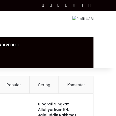
Facebook
X
YouTube
Instagram
Log In
Artikel Acak
Sidebar
ABI PEDULI
Populer
Sering
Komentar
Biografi Singkat
Allahyarham KH.
Jalaluddin Rakhmat