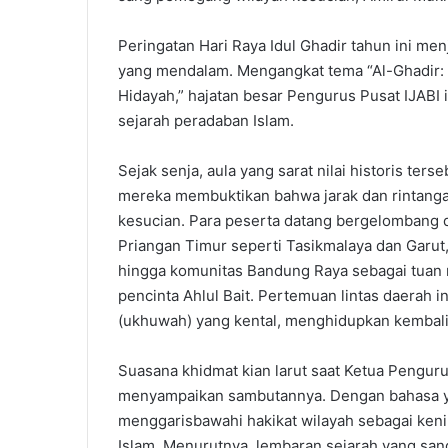
Peringatan Hari Raya Idul Ghadir tahun ini m
yang mendalam. Mengangkat tema “Al-Ghadir:
Hidayah,” hajatan besar Pengurus Pusat IJABI in
sejarah peradaban Islam.
Sejak senja, aula yang sarat nilai historis ters
mereka membuktikan bahwa jarak dan rintanga
kesucian. Para peserta datang bergelombang da
Priangan Timur seperti Tasikmalaya dan Garut
hingga komunitas Bandung Raya sebagai tuan
pencinta Ahlul Bait. Pertemuan lintas daerah 
(ukhuwah) yang kental, menghidupkan kembali t
Suasana khidmat kian larut saat Ketua Penguru
menyampaikan sambutannya. Dengan bahasa ya
menggarisbawahi hakikat wilayah sebagai ke
Islam. Menurutnya, lembaran sejarah yang sanga