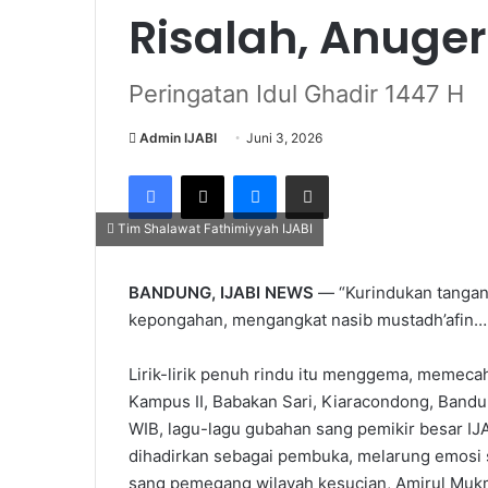
Risalah, Anuge
Peringatan Idul Ghadir 1447 H
Admin IJABI
Juni 3, 2026
Facebook
X
Messenger
Share via Email
Tim Shalawat Fathimiyyah IJABI
BANDUNG, IJABI NEWS
— “Kurindukan tangan
kepongahan, mengangkat nasib mustadh’afin… 
Lirik-lirik penuh rindu itu menggema, memecah
Kampus II, Babakan Sari, Kiaracondong, Bandu
WIB, lagu-lagu gubahan sang pemikir besar IJ
dihadirkan sebagai pembuka, melarung emosi s
sang pemegang wilayah kesucian, Amirul Mukmi