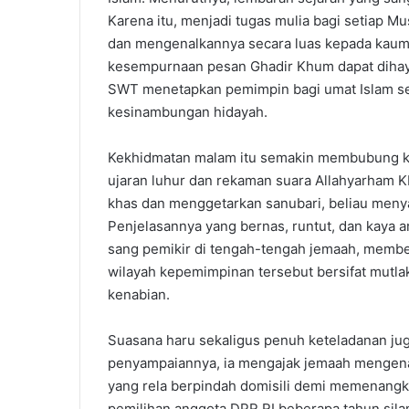
Karena itu, menjadi tugas mulia bagi setiap M
dan mengenalkannya secara luas kepada kaum 
kesempurnaan pesan Ghadir Khum dapat dihaya
SWT menetapkan pemimpin bagi umat Islam s
kesinambungan hidayah.
Kekhidmatan malam itu semakin membubung ke
ujaran luhur dan rekaman suara Allahyarham KH
khas dan menggetarkan sanubari, beliau meny
Penjelasannya yang bernas, runtut, dan kaya 
sang pemikir di tengah-tengah jemaah, memb
wilayah kepemimpinan tersebut bersifat mutl
kenabian.
Suasana haru sekaligus penuh keteladanan ju
penyampaiannya, ia mengajak jemaah mengena
yang rela berpindah domisili demi memenangk
pemilihan anggota DPR RI beberapa tahun sila