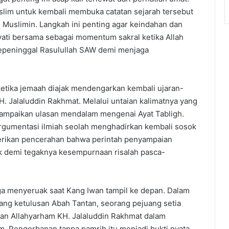
uslim untuk kembali membuka catatan sejarah tersebut
Muslimin. Langkah ini penting agar keindahan dan
ti bersama sebagai momentum sakral ketika Allah
epeninggal Rasulullah SAW demi menjaga
tika jemaah diajak mendengarkan kembali ujaran-
. Jalaluddin Rakhmat. Melalui untaian kalimatnya yang
ampaikan ulasan mendalam mengenai Ayat Tabligh.
argumentasi ilmiah seolah menghadirkan kembali sosok
erikan pencerahan bahwa perintah penyampaian
ak demi tegaknya kesempurnaan risalah pasca-
ga menyeruak saat Kang Iwan tampil ke depan. Dalam
ng ketulusan Abah Tantan, seorang pejuang setia
an Allahyarham KH. Jalaluddin Rakhmat dalam
m. Pengorbanan tanpa pamrih itu menjadi bukti nyata