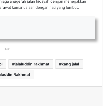
enjaga anugerah jalan hidayah dengan menegakkan
erawat kemanusiaan dengan hati yang lembut.
Iklan
bi
jalaluddin rakhmat
kang jalal
aluddin Rakhmat
ak