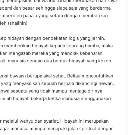
ng menegaskan bahwa Idul Ghadir merupakan hari raya
edemikian besar sehingga siapa saja yang berderma
 memperoleh pahala yang setara dengan memberikan
eh (shalihin).
ep hidayah dengan pendekatan logis yang jernih.
lum memberikan hidayah kepada seorang hamba, maka
ak akan mengazab mereka yang menolak kebenaran.
ali manusia dengan dua bentuk hidayah yang kokoh.
otensi bawaan berupa akal sehat. Beliau mencontohkan
i yang menyaksikan sebuah berhala dikencingi hewan.
hwa sesuatu yang tidak mampu menjaga dirinya
 sinilah hidayah bekerja ketika manusia menggunakan
ir melalui wahyu dan syariat. Hidayah ini merupakan
 agar manusia mampu menapaki jalan spiritual dengan