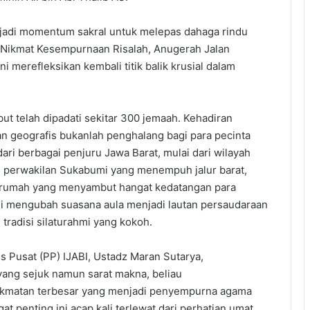
enjadi momentum sakral untuk melepas dahaga rindu
 Nikmat Kesempurnaan Risalah, Anugerah Jalan
i merefleksikan kembali titik balik krusial dalam
ebut telah dipadati sekitar 300 jemaah. Kehadiran
n geografis bukanlah penghalang bagi para pecinta
ri berbagai penjuru Jawa Barat, mulai dari wilayah
, perwakilan Sukabumi yang menempuh jalur barat,
 rumah yang menyambut hangat kedatangan para
ini mengubah suasana aula menjadi lautan persaudaraan
radisi silaturahmi yang kokoh.
s Pusat (PP) IJABI, Ustadz Maran Sutarya,
ng sejuk namun sarat makna, beliau
nikmatan terbesar yang menjadi penyempurna agama
t penting ini acap kali terlewat dari perhatian umat.