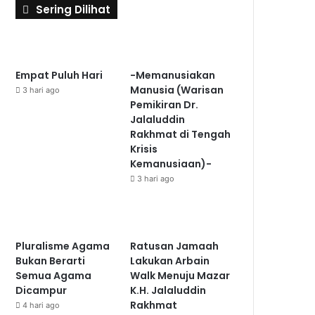
Sering Dilihat
Empat Puluh Hari
-Memanusiakan
Manusia (Warisan
3 hari ago
Pemikiran Dr.
Jalaluddin
Rakhmat di Tengah
Krisis
Kemanusiaan)-
3 hari ago
Pluralisme Agama
Ratusan Jamaah
Bukan Berarti
Lakukan Arbain
Semua Agama
Walk Menuju Mazar
Dicampur
K.H. Jalaluddin
Rakhmat
4 hari ago