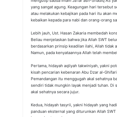
mengutip sabda Imam Ja’far ash-Shadiq AS ya
yang sangat agung. Keagungan hari tersebut s
atau melakukan kebajikan pada hari itu akan
kebaikan kepada para nabi dan orang-orang sal
Lebih jauh, Ust. Hasan Zakaria membedah kons
Beliau menjelaskan bahwa jika Allah SWT be
berdasarkan prinsip keadilan ilahi, Allah tid
Namun, pada kenyataannya Allah telah membek
Pertama, hidayah aqliyah takwiniyah, yakni p
kisah pencarian kebenaran Abu Dzar al-Ghifar
Pemandangan itu menggugah akal sehatnya ba
sendiri tidak mungkin layak menjadi tuhan. Di
akal sehatnya secara jujur.
Kedua, hidayah tasyrii, yakni hidayah yang had
panduan eksternal yang diturunkan Allah SWT