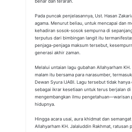
benar dan terarah.
Pada puncak penjelasannya, Ust. Hasan Zakar
agama. Menurut beliau, untuk mencapai dan 
kehadiran sosok-sosok sempurna di sepanjan
terputus dari bimbingan langit itu termanifesta
penjaga-penjaga maksum tersebut, kesempurna
generasi akhir zaman.
Melalui untaian lagu gubahan Allahyarham KH. 
malam itu bersama para narasumber, termasuk K
Dewan Syura IJABI. Lagu tersebut tidak hanya d
sebagai ikrar kesetiaan untuk terus berjalan 
mengembangkan ilmu pengetahuan—warisan pem
hidupnya.
Hingga acara usai, aura khidmat dan semangat 
Allahyarham KH. Jalaluddin Rakhmat, ratusan 