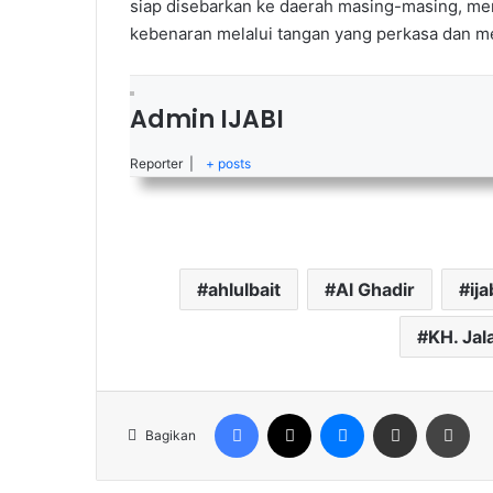
siap disebarkan ke daerah masing-masing, m
kebenaran melalui tangan yang perkasa dan m
Admin IJABI
Reporter
|
+ posts
ahlulbait
Al Ghadir
ija
KH. Jal
Facebook
X
Messenger
Share via Email
Cet
Bagikan