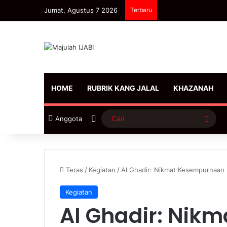
Jumat, Agustus 7 2026
Terbaru
HOME
RUBRIK KANG JALAL
KHAZANAH
Sidebar
Cari
Anggota
Teras
/
Kegiatan
/
Al Ghadir: Nikmat Kesempurnaan 
Kegiatan
Al Ghadir: Nik