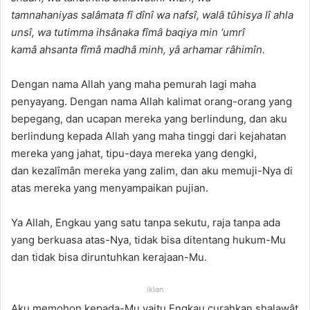
tamnahaniyas
‎salâmata fî dînî wa nafsî, walâ tûhisya lî ahla
unsî, wa tutimma ihsânaka fîmâ baqiya min ‘umrî
kamâ
‎ahsanta fîmâ madhâ minh, yâ arhamar râhimîn.
Dengan nama Allah yang maha pemurah lagi maha
penyayang. Dengan nama Allah kalimat orang-orang yang
bepegang, dan ucapan mereka yang berlindung, dan aku
berlindung kepada Allah yang maha tinggi dari kejahatan
mereka yang jahat, tipu-daya mereka yang dengki,
dan kezalîmân mereka yang zalim, dan aku memuji-Nya di
atas mereka yang menyampaikan pujian.
Ya Allah, Engkau yang satu tanpa sekutu, raja tanpa ada
yang berkuasa atas-Nya, tidak bisa ditentang hukum-Mu
dan tidak bisa diruntuhkan kerajaan-Mu.
iklan
Aku memohon kepada-Mu yaitu Engkau curahkan shalawât