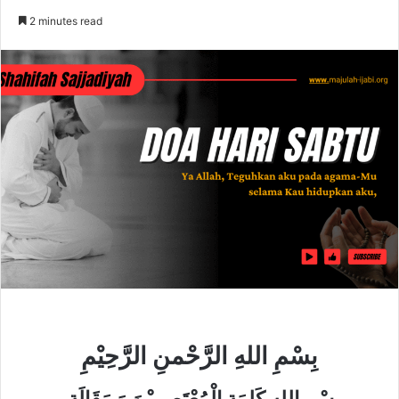
2 minutes read
بِسْمِ اللهِ الرَّحْمنِ الرَّحِيْمِ
. بِسْمِ اللهِ كَلِمَةِ الْمُعْتَصِمِيْنَ وَ مَقَالَةِ