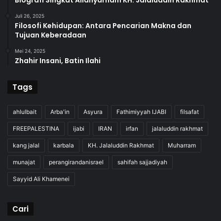
Juli 26, 2025
Filosofi Kehidupan: Antara Pencarian Makna dan
Tujuan Keberadaan
Mei 24, 2025
Zhahir Insani, Batin Ilahi
Tags
ahlulbait
Arba'in
Asyura
Fathimiyyah IJABI
filsafat
FREEPALESTINA
ijabi
IRAN
irfan
jalaluddin rakhmat
kang jalal
karbala
KH. Jalaluddin Rakhmat
Muharram
munajat
perangirandanisrael
sahifah sajjadiyah
Sayyid Ali Khamenei
Cari