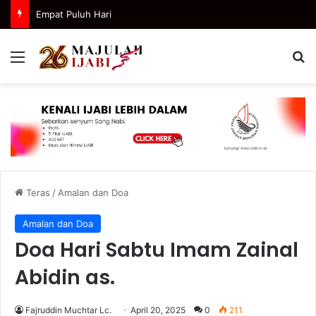
Empat Puluh Hari
Menu
Ca
Teras
/
Amalan dan Doa
Amalan dan Doa
Doa Hari Sabtu Imam Zainal
Abidin as.
Fajruddin Muchtar Lc.
April 20, 2025
0
211