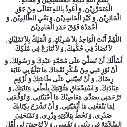
الْمُتَحَرِّزِيْنَ, وَ أَعُوذُ بِاللهِ تَعَالَى مِنْ جَوْرِ
الْجَائِرِيْنَ, وَ كَيْدِ الْحَاسِدِيْنَ, وَ بَغْيِ الظَّالِمِيْنَ, وَ
أَحْمَدُهُ فَوْقَ حَمْدِ الْحَامِدِيْنَ
اللَّهُمَّ أَنْتَ الْوَاحِدُ بِلاَ شَرِيْكٍ, وَ الْمَلِكُ بِلاَ تَمْلِيْكٍ,
لاَ تُضَادُّ فِي حُكْمِكَ, وَ لاَ تُنَازَعُ فِي مُلْكِكَ
أَسْأَلُكَ أَنْ تُصَلِّيَ عَلَى مُحَمَّدٍ عَبْدِكَ وَ رَسُولِكَ, وَ
أَنْ تُوْزِعَنِي مِنْ شُكْرِ نُعْمَاكَ مَا تَبْلُغُ بِي غَايَةَ
رِضَاكَ, وَ أَنْ تُعِيْنَنِي عَلَى طَاعَتِكَ وَ لُزُوْمِ
‏عِبَادَتِكَ, وَ اسْتِحْقَاقِ مَثُوْبَتِكَ بِلُطْفِ عِنَايَتِكَ, وَ
تَرْحَمَنِي بِصَدِّي مَعَاصِيْكَ مَا أَحْيَيْتَنِي, وَ تُوَفِّقَنِي
لِمَا يَنْفَعُنِي مَا أَبْقَيْتَنِي, وَ أَنْ تَشْرَحَ ‏بِكِتَابِكَ
صَدْرِي, وَ تَحُطَّ بِتِلاَوَتِهِ وِزْرِي, وَ تَمْنَحَنِيَ
السَّلاَمَةَ فِي دِيْنِي وَ نَفْسِي, وَ لاَ تُوْحِشَ لِي أَهْلَ