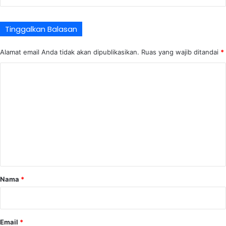
Tinggalkan Balasan
Alamat email Anda tidak akan dipublikasikan.
Ruas yang wajib ditandai
*
K
o
m
e
n
t
a
r
Nama
*
*
Email
*