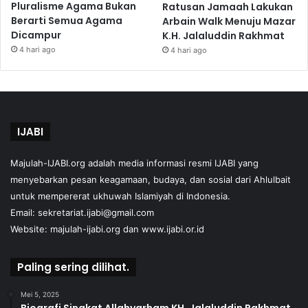
Pluralisme Agama Bukan
Ratusan Jamaah Lakukan
Berarti Semua Agama
Arbain Walk Menuju Mazar
Dicampur
K.H. Jalaluddin Rakhmat
4 hari ago
4 hari ago
IJABI
Majulah-IJABI.org
adalah media informasi resmi IJABI yang
menyebarkan pesan keagamaan, budaya, dan sosial dari Ahlulbait
untuk mempererat ukhuwah Islamiyah di Indonesia.
Email: sekretariat.ijabi@gmail.com
Website:
majulah-ijabi.org
dan
www.ijabi.or.id
Paling sering dilihat.
Mei 5, 2025
Biografi Singkat Allahyarham KH. Jalaluddin Rakhmat