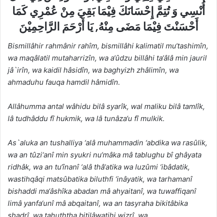
أُنْسِي وَ تُتِمَّ إِحْسَانَكَ فِيْمَا بَقِيَ مِنْ ‏عُمْرِي كَمَا
أَحْسَنْتَ فِيْمَا مَضَى مِنْهُ, يَا أَرْحَمَ الرَّاحِمِيْنَ
Bismillâhir rahmânir rahîm, bismillâhi kalimatil mu‘tashimîn,
wa maqâlatil mutaharrizîn, wa a‘ûdzu billâhi ta‘âlâ min jauril
jâ`irîn, wa kaidil hâsidîn, wa baghyizh zhâlimîn, wa
ahmaduhu fauqa hamdil hâmidîn.
Allâhumma antal wâhidu bilâ syarîk, wal maliku bilâ tamlîk,
lâ tudhâddu fî hukmik, wa lâ tunâza‘u fî
‎mulkik.
As`aluka an tushalliya ‘alâ muhammadin ‘abdika wa rasûlik,
wa an tûzi‘anî min syukri nu‘mâka mâ
‎tablughu bî ghâyata
ridhâk, wa an tu‘înanî ‘alâ thâ‘atika wa luzûmi ‘ibâdatik,
wastihqâqi matsûbatika
‎biluthfi ‘inâyatik, wa tarhamanî
bishaddi ma‘âshîka abadan mâ ahyaitanî, wa tuwaffiqanî
limâ yanfa‘unî
‎mâ abqaitanî, wa an tasyraha bikitâbika
shadrî, wa tahuththa bitilâwatihi wizrî, wa