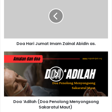
Hari
Jumat
Imam
Zainal
Abidin
as.
Doa Hari Jumat Imam Zainal Abidin as.
Doa
‘Adilah
(Doa
Penolong
Menyongsong
Sakaratul
Maut)
Doa ‘Adilah (Doa Penolong Menyongsong
Sakaratul Maut)