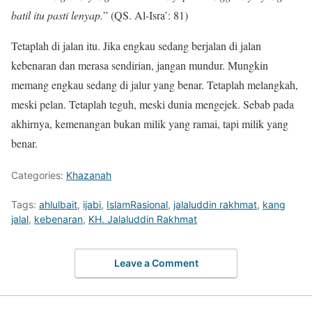
batil itu pasti lenyap.
” (QS. Al-Isra’: 81)
Tetaplah di jalan itu. Jika engkau sedang berjalan di jalan
kebenaran dan merasa sendirian, jangan mundur. Mungkin
memang engkau sedang di jalur yang benar. Tetaplah melangkah,
meski pelan. Tetaplah teguh, meski dunia mengejek. Sebab pada
akhirnya, kemenangan bukan milik yang ramai, tapi milik yang
benar.
Categories:
Khazanah
Tags:
ahlulbait
,
ijabi
,
IslamRasional
,
jalaluddin rakhmat
,
kang
jalal
,
kebenaran
,
KH. Jalaluddin Rakhmat
Leave a Comment