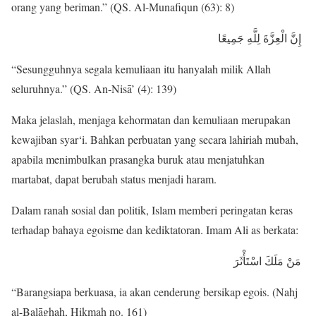
orang yang beriman.” (QS. Al-Munafiqun (63): 8)
إِنَّ الْعِزَّةَ لِلَّهِ جَمِيعًا
“Sesungguhnya segala kemuliaan itu hanyalah milik Allah
seluruhnya.” (QS. An-Nisā’ (4): 139)
Maka jelaslah, menjaga kehormatan dan kemuliaan merupakan
kewajiban syar‘i. Bahkan perbuatan yang secara lahiriah mubah,
apabila menimbulkan prasangka buruk atau menjatuhkan
martabat, dapat berubah status menjadi haram.
Dalam ranah sosial dan politik, Islam memberi peringatan keras
terhadap bahaya egoisme dan kediktatoran. Imam Ali as berkata:
مَنْ مَلَكَ اسْتَأْثَرَ
“Barangsiapa berkuasa, ia akan cenderung bersikap egois. (Nahj
al-Balāghah, Ḥikmah no. 161)