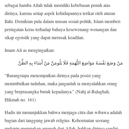
sebagai hamba Allah tidak memiliki kebebasan penuh atas
dirinya, karena setiap aspek kehidupannya terikat oleh aturan
Ilahi. Demikian pula dalam urusan sosial-politik, Islam memberi
peringatan keras terhadap bahaya kesewenang-wenangan dan
sikap egoistik yang dapat merusak keadilan.
Imam Ali as mengingatkan:
مَنْ وَضَعَ نَفْسَهُ مَوَاضِعَ التُّهَمَةِ فَلَا يَلُومَنَّ مَنْ أَسَاءَ بِهِ الظَّنَّ
“Barangsiapa menempatkan dirinya pada posisi yang
menimbulkan tuduhan, maka janganlah ia menyalahkan orang
yang berprasangka buruk kepadanya.” (Nahj al-Balaghah,
Ḥikmah no. 161)
Hadis ini menunjukkan bahwa menjaga citra dan wibawa adalah
bagian dari tanggung jawab religius. Kehormatan seorang
mukmin merupakan amanah dari Allah, bahkan dirinya sendiri