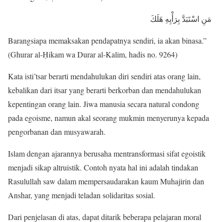
مَنِ اسْتَبَدَّ بِرَأْيِهِ هَلَكَ
Barangsiapa memaksakan pendapatnya sendiri, ia akan binasa.”
(Ghurar al-Ḥikam wa Durar al-Kalim, hadis no. 9264)
Kata isti’tsar berarti mendahulukan diri sendiri atas orang lain,
kebalikan dari itsar yang berarti berkorban dan mendahulukan
kepentingan orang lain. Jiwa manusia secara natural condong
pada egoisme, namun akal seorang mukmin menyerunya kepada
pengorbanan dan musyawarah.
Islam dengan ajarannya berusaha mentransformasi sifat egoistik
menjadi sikap altruistik. Contoh nyata hal ini adalah tindakan
Rasulullah saw dalam mempersaudarakan kaum Muhajirin dan
Anshar, yang menjadi teladan solidaritas sosial.
Dari penjelasan di atas, dapat ditarik beberapa pelajaran moral