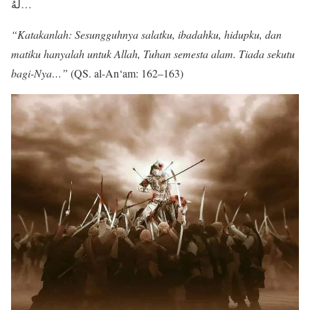
لَهُ…
“Katakanlah: Sesungguhnya salatku, ibadahku, hidupku, dan
matiku hanyalah untuk Allah, Tuhan semesta alam. Tiada sekutu
bagi-Nya…”
(QS. al-An‘am: 162–163)