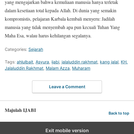
yang mengajarkan bahwa kemuliaan manusia hanya terletak
dalam kesetiaan total kepada Allah. Di dunia yang semakin
kompromistis, pelajaran Karbala kembali menyeru: Jadilah
manusia yang tidak menyembah apa pun kecuali Tuhan Yang
Maha Esa, walau harus kehilangan segalanya.
Categories:
Sejarah
Tags:
ahlulbait
,
Asyura
,
ijabi
,
jalaluddin rakhmat
,
kang jalal
,
KH.
Jalaluddin Rakhmat
,
Malam Azza
,
Muharam
Leave a Comment
Majulah IJABI
Back to top
Exit mobile version