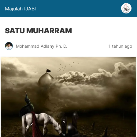
Majulah IJABI
SATU MUHARRAM
Mohammad Adlany Ph. D.
1 tahun ago