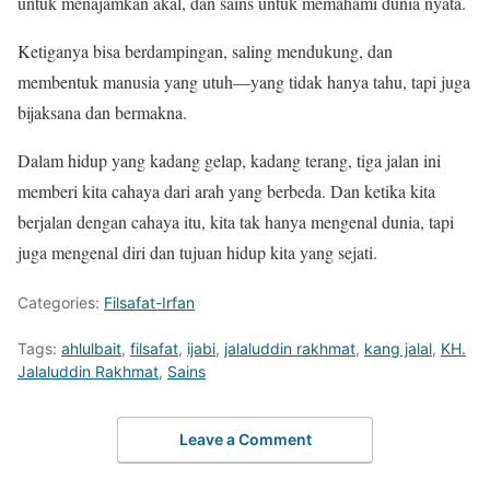
untuk menajamkan akal, dan sains untuk memahami dunia nyata.
Ketiganya bisa berdampingan, saling mendukung, dan
membentuk manusia yang utuh—yang tidak hanya tahu, tapi juga
bijaksana dan bermakna.
Dalam hidup yang kadang gelap, kadang terang, tiga jalan ini
memberi kita cahaya dari arah yang berbeda. Dan ketika kita
berjalan dengan cahaya itu, kita tak hanya mengenal dunia, tapi
juga mengenal diri dan tujuan hidup kita yang sejati.
Categories:
Filsafat-Irfan
Tags:
ahlulbait
,
filsafat
,
ijabi
,
jalaluddin rakhmat
,
kang jalal
,
KH.
Jalaluddin Rakhmat
,
Sains
Leave a Comment