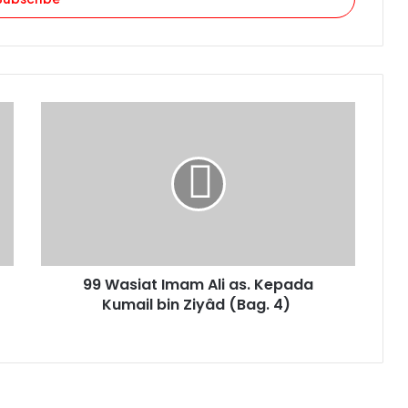
99
Wasiat
Imam
Ali
as.
Kepada
Kumail
bin
Ziyâd
99 Wasiat Imam Ali as. Kepada
(Bag.
4)
Kumail bin Ziyâd (Bag. 4)