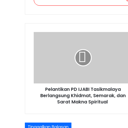
Pelantikan
PD
IJABI
Tasikmalaya
Berlangsung
Khidmat,
Semarak,
dan
Sarat
Pelantikan PD IJABI Tasikmalaya
Makna
Spiritual
Berlangsung Khidmat, Semarak, dan
Sarat Makna Spiritual
Tinggalkan Balasan