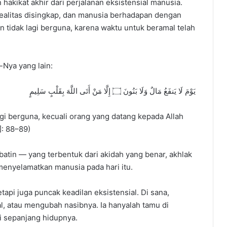
kikat akhir dari perjalanan eksistensial manusia.
 realitas disingkap, dan manusia berhadapan dengan
n tidak lagi berguna, karena waktu untuk beramal telah
-Nya yang lain:
يَوْمَ لَا يَنفَعُ مَالٌ وَلَا بَنُونَ ۝ إِلَّا مَنْ أَتَى اللَّهَ بِقَلْبٍ سَلِيمٍ
lagi berguna, kecuali orang yang datang kepada Allah
]: 88–89)
atin — yang terbentuk dari akidah yang benar, akhlak
menyelamatkan manusia pada hari itu.
tapi juga puncak keadilan eksistensial. Di sana,
l, atau mengubah nasibnya. Ia hanyalah tamu di
ri sepanjang hidupnya.