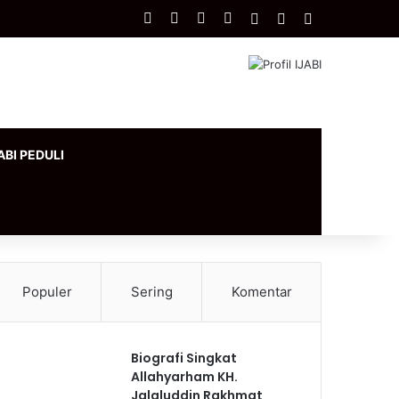
Facebook
X
YouTube
Instagram
Log In
Artikel Acak
Sidebar
ABI PEDULI
Populer
Sering
Komentar
Biografi Singkat
Allahyarham KH.
Jalaluddin Rakhmat