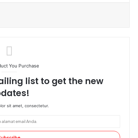
ak
duct You Purchase
iling list to get the new
dates!
or sit amet, consectetur.