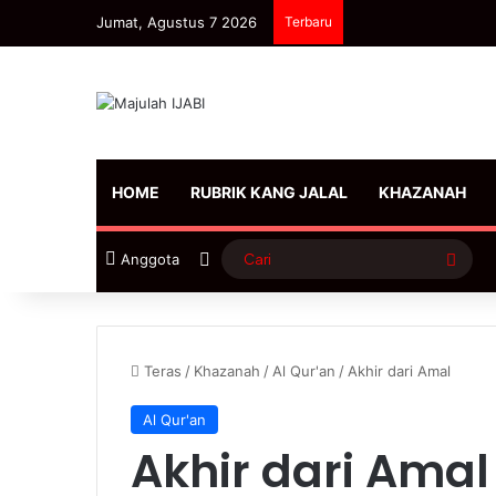
Jumat, Agustus 7 2026
Terbaru
HOME
RUBRIK KANG JALAL
KHAZANAH
Sidebar
Cari
Anggota
Teras
/
Khazanah
/
Al Qur'an
/
Akhir dari Amal
Al Qur'an
Akhir dari Ama