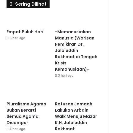
Sering Dilihat
Empat Puluh Hari
-Memanusiakan
Manusia (Warisan
3 hari ago
Pemikiran Dr.
Jalaluddin
Rakhmat di Tengah
Krisis
Kemanusiaan)-
3 hari ago
Pluralisme Agama
Ratusan Jamaah
Bukan Berarti
Lakukan Arbain
Semua Agama
Walk Menuju Mazar
Dicampur
K.H. Jalaluddin
Rakhmat
4 hari ago