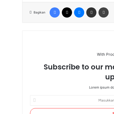
Facebook
X
Messenger
Share via Email
Cet
Bagikan
With Pro
Subscribe to our ma
up
Lorem ipsum dol
Masukkan
alamat
email
Anda.