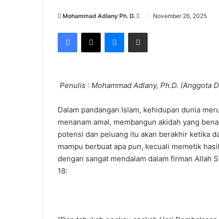
Send
Mohammad Adlany Ph. D.
November 26, 2025
an
Facebook
X
Messenger
Share via Email
email
Penulis : Mohammad Adlany, Ph.D. (Anggota D
Dalam pandangan Islam, kehidupan dunia meru
menanam amal, membangun akidah yang benar,
potensi dan peluang itu akan berakhir ketika d
mampu berbuat apa pun, kecuali memetik hasil 
dengan sangat mendalam dalam firman Allah Sw
18: