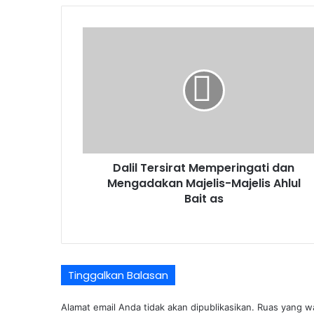
Dalil
Tersirat
Memperingati
dan
Mengadakan
Majelis-
Majelis
Ahlul
Bait
Dalil Tersirat Memperingati dan
as
Mengadakan Majelis-Majelis Ahlul
Bait as
Tinggalkan Balasan
Alamat email Anda tidak akan dipublikasikan.
Ruas yang wa