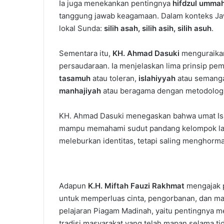
Ia juga menekankan pentingnya
hifdzul umma
tanggung jawab keagamaan. Dalam konteks Jawa 
lokal Sunda:
silih asah, silih asih, silih asuh
.
Sementara itu,
KH. Ahmad Dasuki
menguraikan
persaudaraan. Ia menjelaskan lima prinsip pem
tasamuh
atau toleran,
islahiyyah
atau semanga
manhajiyah
atau beragama dengan metodologi
KH. Ahmad Dasuki menegaskan bahwa umat Isla
mampu memahami sudut pandang kelompok lain.
meleburkan identitas, tetapi saling menghorm
Adapun
K.H. Miftah Fauzi Rakhmat
mengajak p
untuk memperluas cinta, pengorbanan, dan ma
pelajaran Piagam Madinah, yaitu pentingnya 
tradisi masyarakat yang telah mapan selama t