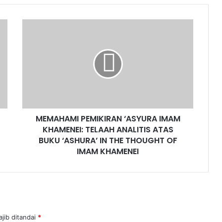
MEMAHAMI
PEMIKIRAN
‘ASYURA
IMAM
KHAMENEI:
TELAAH
ANALITIS
ATAS
BUKU
MEMAHAMI PEMIKIRAN ‘ASYURA IMAM
‘ASHURA’
IN
KHAMENEI: TELAAH ANALITIS ATAS
THE
BUKU ‘ASHURA’ IN THE THOUGHT OF
THOUGHT
IMAM KHAMENEI
OF
IMAM
KHAMENEI
jib ditandai
*