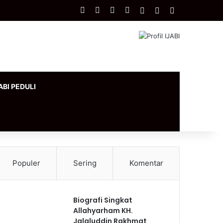
Facebook
X
YouTube
Instagram
Log In
Artikel Acak
Sidebar
ABI PEDULI
Populer
Sering
Komentar
Biografi Singkat
Allahyarham KH.
Jalaluddin Rakhmat