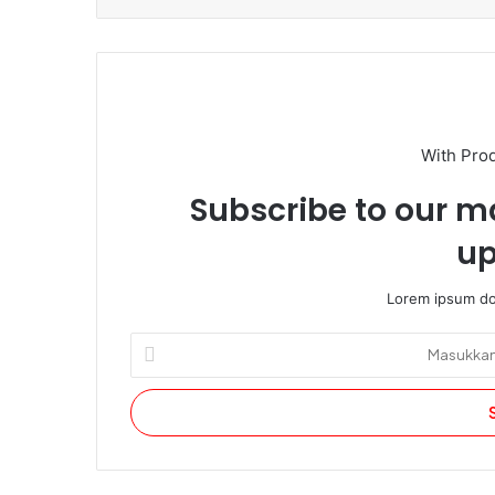
With Pro
Subscribe to our ma
up
Lorem ipsum dol
Masukkan
alamat
email
Anda.