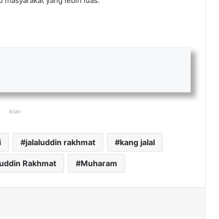
masyarakat yang lebih luas.
Iklan
i
jalaluddin rakhmat
kang jalal
luddin Rakhmat
Muharam
ak