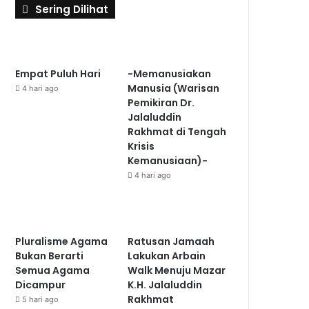
Sering Dilihat
Empat Puluh Hari
-Memanusiakan
Manusia (Warisan
4 hari ago
Pemikiran Dr.
Jalaluddin
Rakhmat di Tengah
Krisis
Kemanusiaan)-
4 hari ago
Pluralisme Agama
Ratusan Jamaah
Bukan Berarti
Lakukan Arbain
Semua Agama
Walk Menuju Mazar
Dicampur
K.H. Jalaluddin
Rakhmat
5 hari ago