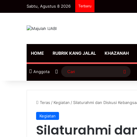
Sabtu, Agustus 8 2026
Terbaru
HOME
RUBRIK KANG JALAL
KHAZANAH
Sidebar
Cari
Anggota
Teras
/
Kegiatan
/
Silaturahmi dan Diskusi Kebangs
Kegiatan
Silaturahmi dan