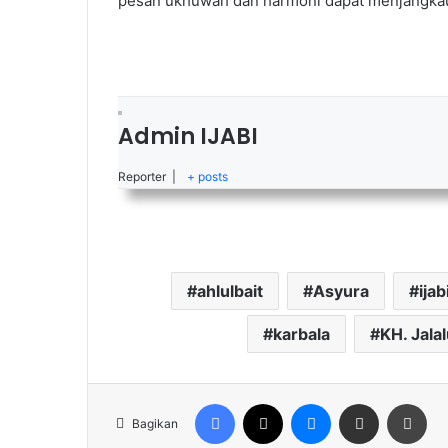
pesan ukhuwah dan harmoni dapat menjangkau 
Admin IJABI
Reporter
|
+ posts
ahlulbait
Asyura
ijab
karbala
KH. Jala
Facebook
X
Messenger
Share via Email
Cet
Bagikan