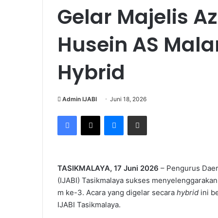
Gelar Majelis
Husein AS Mala
Hybrid
Admin IJABI
Juni 18, 2026
Facebook
X
Messenger
Share via Email
TASIKMALAYA, 17 Juni 2026
– Pengurus Daera
(IJABI) Tasikmalaya sukses menyelenggarakan
m ke-3. Acara yang digelar secara
hybrid
ini b
IJABI Tasikmalaya.