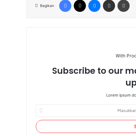
Bagikan
With Pro
Subscribe to our ma
up
Lorem ipsum dol
Masukkan
alamat
email
Anda.