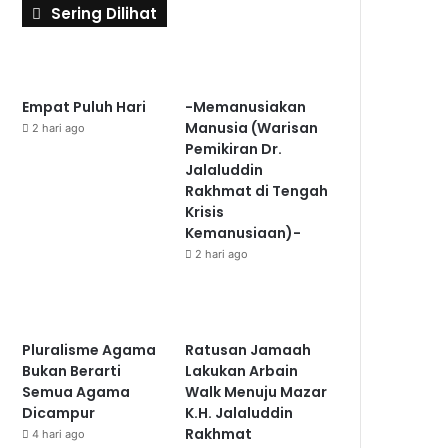
Sering Dilihat
Empat Puluh Hari
-Memanusiakan
Manusia (Warisan
2 hari ago
Pemikiran Dr.
Jalaluddin
Rakhmat di Tengah
Krisis
Kemanusiaan)-
2 hari ago
Pluralisme Agama
Ratusan Jamaah
Bukan Berarti
Lakukan Arbain
Semua Agama
Walk Menuju Mazar
Dicampur
K.H. Jalaluddin
Rakhmat
4 hari ago