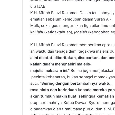
ura IJABI,
K.H. Miftah Fauzi Rakhmat. Dalam tausiahnya
ematian sebelum kehidupan dalam Surah Al-
Mulk, sekaligus menguraikan tiga pilar ilmu u
kni
jahl
(ketidaktahuan),
jahalah
(kebodohan ego
K.H. Miftah Fauzi Rakhmat memberikan apresia
an waktu dan tenaga demi tegaknya majelis du
a ini dicatat, diberitakan, disebarkan, dan b
kalian dalam menghadiri majelis-
majelis mukaram ini.”
Beliau juga menjelaskan
pecinta kebenaran, bukan sebagai momok ya
suci.
“Seiring dengan bertambahnya waktu,
rasa cinta dan kerinduan kepada mereka yan
akan tumbuh makin kuat, sehingga kematian j
utup ceramahnya, Ketua Dewan Syuro menegask
dipadamkan oleh tirani mana pun di dunia ini.