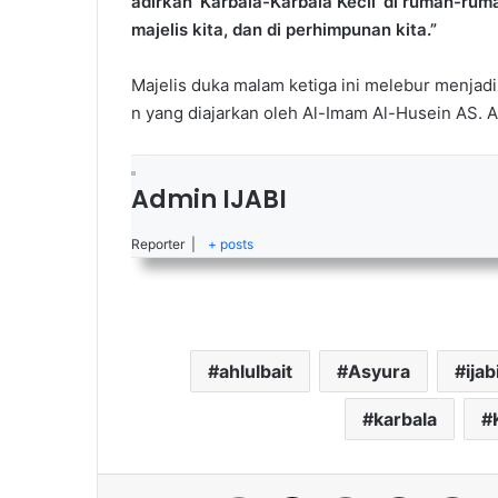
adirkan ‘Karbala-Karbala Kecil’ di rumah-rumah
majelis kita, dan di perhimpunan kita.”
Majelis duka malam ketiga ini melebur menjadi
n yang diajarkan oleh Al-Imam Al-Husein AS.
Admin IJABI
Reporter
|
+ posts
ahlulbait
Asyura
ijab
karbala
Facebook
X
Messenger
Share via Email
Cet