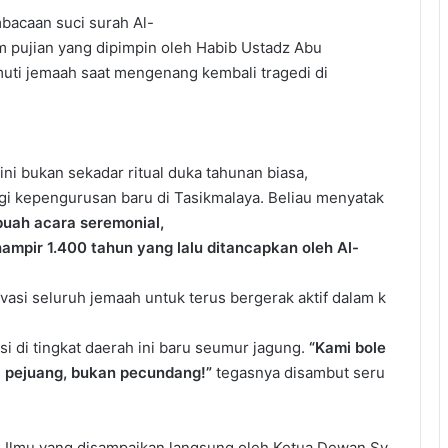
bacaan suci surah Al-
 pujian yang dipimpin oleh Habib Ustadz Abu
uti jemaah saat mengenang kembali tragedi di
i bukan sekadar ritual duka tahunan biasa,
i kepengurusan baru di Tasikmalaya. Beliau menyatak
buah acara seremonial,
mpir 1.400 tahun yang lalu ditancapkan oleh Al-
vasi seluruh jemaah untuk terus bergerak aktif dalam k
si di tingkat daerah ini baru seumur jagung.
“Kami bole
al pejuang, bukan pecundang!”
tegasnya disambut seru
is Ilmu yang disampaikan langsung oleh Ketua Dewan Sy