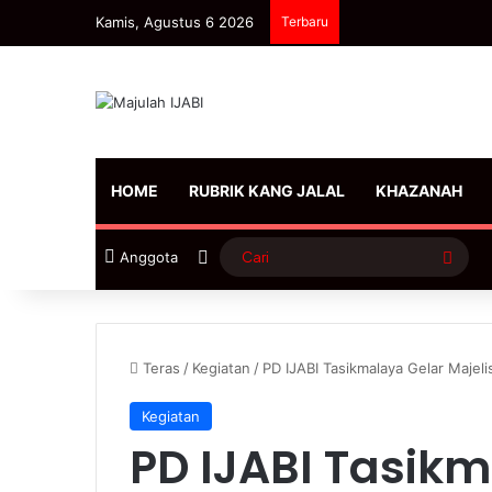
Kamis, Agustus 6 2026
Terbaru
HOME
RUBRIK KANG JALAL
KHAZANAH
Sidebar
Cari
Anggota
Teras
/
Kegiatan
/
PD IJABI Tasikmalaya Gelar Maje
Kegiatan
PD IJABI Tasik