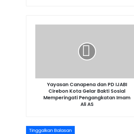
Yayasan
Canapena
dan
PD
IJABI
Cirebon
Kota
Gelar
Bakti
Yayasan Canapena dan PD IJABI
Sosial
Memperingati
Cirebon Kota Gelar Bakti Sosial
Pengangkatan
Memperingati Pengangkatan Imam
Imam
Ali AS
Ali
AS
Tinggalkan Balasan