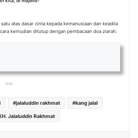
 kita, di majelis-
 satu atas dasar cinta kepada kemanusiaan dan keadila
 Acara kemudian ditutup dengan pembacaan doa ziarah.
Iklan
i
jalaluddin rakhmat
kang jalal
KH. Jalaluddin Rakhmat
ak