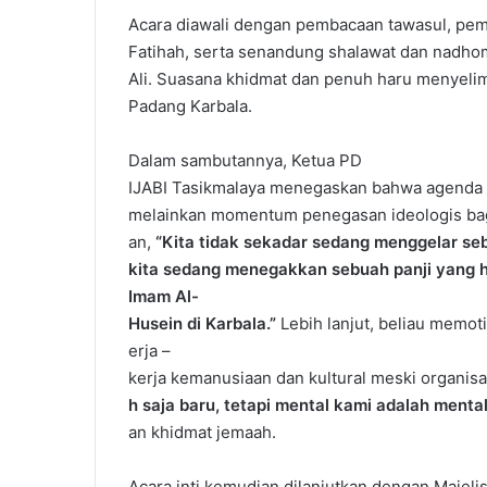
Acara diawali dengan pembacaan tawasul, pem
Fatihah, serta senandung shalawat dan nadhom
Ali. Suasana khidmat dan penuh haru menyelim
Padang Karbala.
Dalam sambutannya, Ketua PD
IJABI Tasikmalaya menegaskan bahwa agenda in
melainkan momentum penegasan ideologis bag
an,
“Kita tidak sekadar sedang menggelar se
kita sedang menegakkan sebuah panji yang ha
Imam Al-
Husein di Karbala.”
Lebih lanjut, beliau memoti
erja –
kerja kemanusiaan dan kultural meski organisa
h saja baru, tetapi mental kami adalah ment
an khidmat jemaah.
Acara inti kemudian dilanjutkan dengan Majel