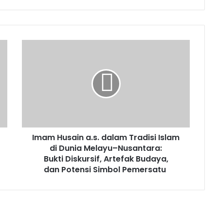
Imam
Husain a.s. dalam Tradisi Islam
di
Dunia Melayu–
Nusantara:
Bukti Diskursif, Artefak Budaya,
dan Potensi Simbol Pemersatu
Imam Husain a.s. dalam Tradisi Islam
di Dunia Melayu–Nusantara:
Bukti Diskursif, Artefak Budaya,
dan Potensi Simbol Pemersatu