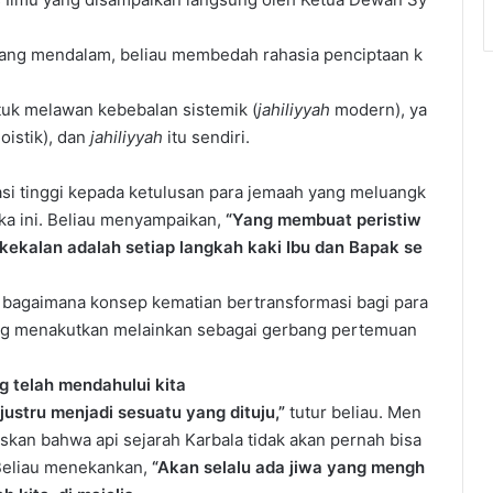
 yang mendalam, beliau membedah rahasia penciptaan k
ntuk melawan kebebalan sistemik (
jahiliyyah
modern), ya
istik), dan
jahiliyyah
itu sendiri.
si tinggi kepada ketulusan para jemaah yang meluangk
ka ini. Beliau menyampaikan,
“Yang membuat peristiw
erkekalan adalah setiap langkah kaki Ibu dan Bapak se
 bagaimana konsep kematian bertransformasi bagi para
ng menakutkan melainkan sebagai gerbang pertemuan
g telah mendahului kita
ustru menjadi sesuatu yang dituju,”
tutur beliau. Men
an bahwa api sejarah Karbala tidak akan pernah bisa
 Beliau menekankan,
“Akan selalu ada jiwa yang mengh