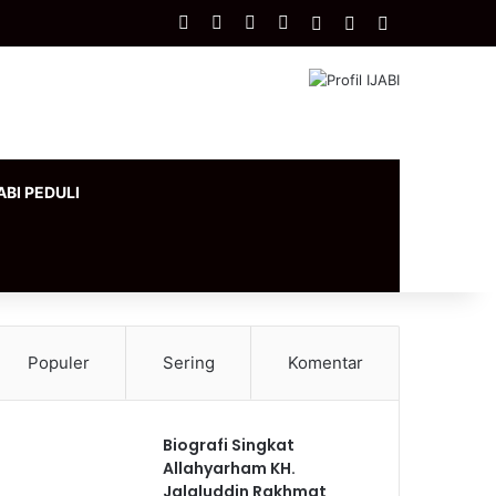
Facebook
X
YouTube
Instagram
Log In
Artikel Acak
Sidebar
ABI PEDULI
Populer
Sering
Komentar
Biografi Singkat
Allahyarham KH.
Jalaluddin Rakhmat