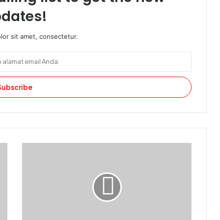
dates!
or sit amet, consectetur.
Paradigma Realisme-
Rasionalisme Islam: Analisis Tabatabaian, Muthahharian,
dan Sadrian Menjawab Posmodernisme, Interpretivisme, Konstru
Neo-
Positivisme, serta Mitos Singularitas AI