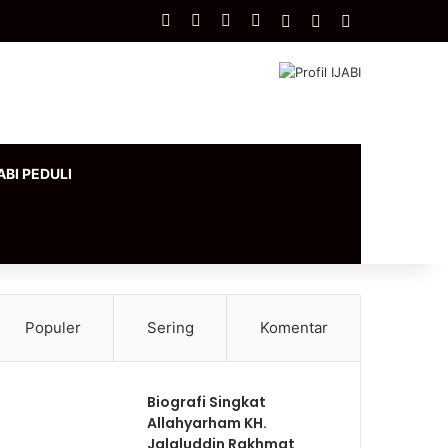
Facebook
X
YouTube
Instagram
Log In
Artikel Acak
Sidebar
ABI PEDULI
Populer
Sering
Komentar
Biografi Singkat
Allahyarham KH.
Jalaluddin Rakhmat