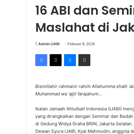
16 ABI dan Sem
Maslahat di Ja
Admin IJABI
Februari 8, 2026
Facebook
X
Messenger
Share via Email
Bismillahir rahmanir rahim Allahumma shalli ‘
Muhammad wa ‘ajjil farajahum…
Ikatan Jamaah Ahlulbait Indonesia (IJABI) meng
yang dirangkaikan dengan Seminar dan Bedah 
di Gedung Widya Graha BRIN, Jakarta Selatan. 
Dewan Syura IJABI, Kyai Mahmudin, anggota 