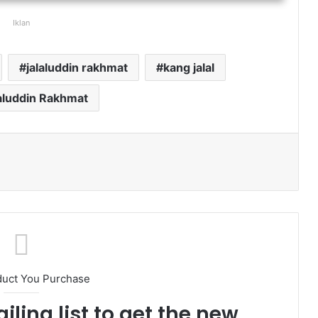
Iklan
jalaluddin rakhmat
kang jalal
aluddin Rakhmat
ak
duct You Purchase
iling list to get the new