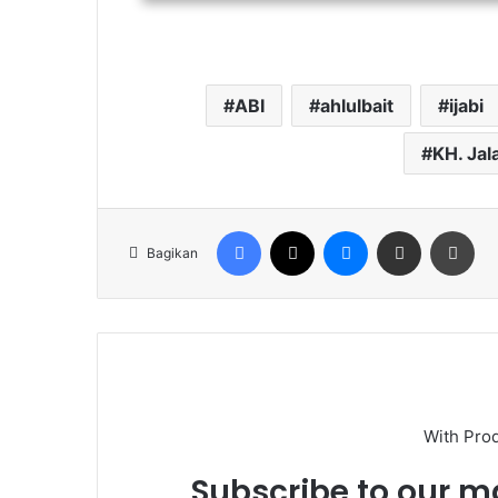
ABI
ahlulbait
ijabi
KH. Jal
Facebook
X
Messenger
Share via Email
Cet
Bagikan
With Pro
Subscribe to our ma