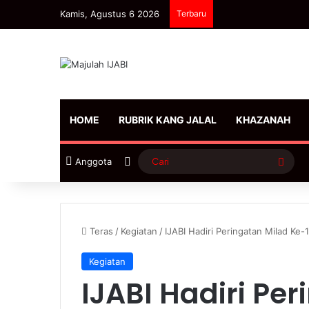
Kamis, Agustus 6 2026
Terbaru
HOME
RUBRIK KANG JALAL
KHAZANAH
Sidebar
Cari
Anggota
Teras
/
Kegiatan
/
IJABI Hadiri Peringatan Milad Ke
Kegiatan
IJABI Hadiri Pe