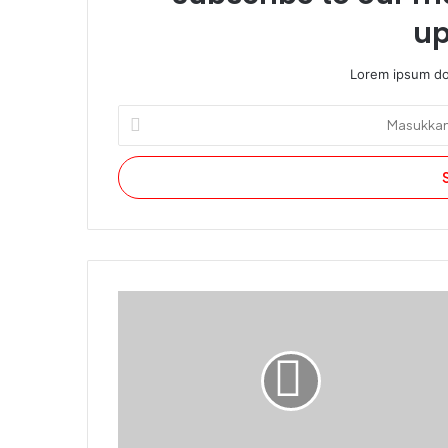
up
Lorem ipsum dol
Masukkan
alamat
email
Anda.
Mengapa Darfur Diperebutkan?