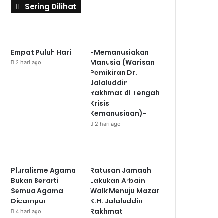
Sering Dilihat
Empat Puluh Hari
-Memanusiakan
Manusia (Warisan
2 hari ago
Pemikiran Dr.
Jalaluddin
Rakhmat di Tengah
Krisis
Kemanusiaan)-
2 hari ago
Pluralisme Agama
Ratusan Jamaah
Bukan Berarti
Lakukan Arbain
Semua Agama
Walk Menuju Mazar
Dicampur
K.H. Jalaluddin
Rakhmat
4 hari ago