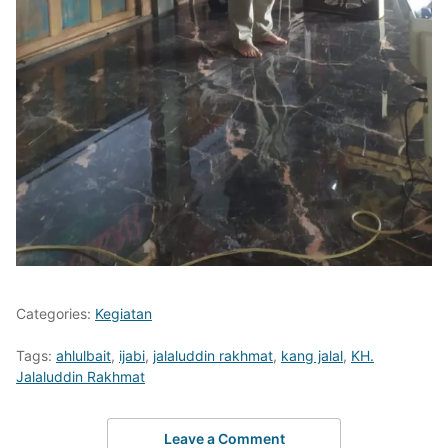
Categories:
Kegiatan
Tags:
ahlulbait
,
ijabi
,
jalaluddin rakhmat
,
kang jalal
,
KH.
Jalaluddin Rakhmat
Leave a Comment