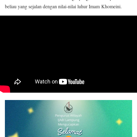
beliau yang sejalan dengan nilai-nilai luhur Imam Khomeini.