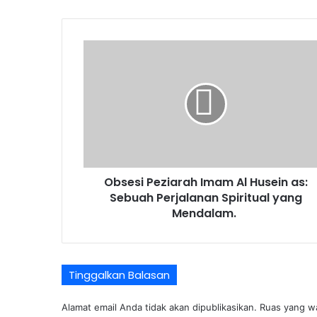
Obsesi
Peziarah
Imam
Al
Husein
as:
Sebuah
Perjalanan
Spiritual
Obsesi Peziarah Imam Al Husein as:
yang
Mendalam.
Sebuah Perjalanan Spiritual yang
Mendalam.
Tinggalkan Balasan
Alamat email Anda tidak akan dipublikasikan.
Ruas yang wa