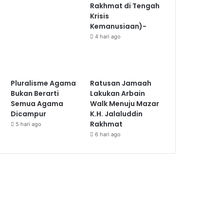
Rakhmat di Tengah
Krisis
Kemanusiaan)-
4 hari ago
Pluralisme Agama
Ratusan Jamaah
Bukan Berarti
Lakukan Arbain
Semua Agama
Walk Menuju Mazar
Dicampur
K.H. Jalaluddin
Rakhmat
5 hari ago
6 hari ago