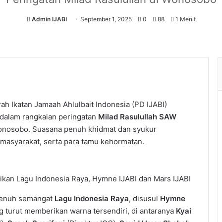
Admin IJABI
September 1, 2025
0
88
1 Menit
h Ikatan Jamaah Ahlulbait Indonesia (PD IJABI)
dalam rangkaian peringatan
Milad Rasulullah SAW
I Wonosobo. Suasana penuh khidmat dan syukur
h masyarakat, serta para tamu kehormatan.
an Lagu Indonesia Raya, Hymne IJABI dan Mars IJABI
 penuh semangat
Lagu Indonesia Raya
, disusul
Hymne
g turut memberikan warna tersendiri, di antaranya
Kyai