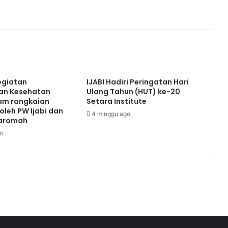
egiatan
IJABI Hadiri Peringatan Hari
an Kesehatan
Ulang Tahun (HUT) ke-20
lam rangkaian
Setara Institute
 oleh PW Ijabi dan
4 minggu ago
Karomah
o