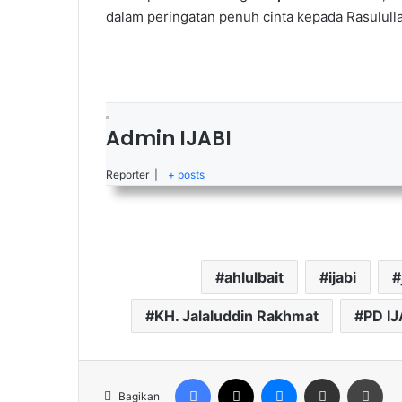
dalam peringatan penuh cinta kepada Rasulull
Admin IJABI
Reporter
|
+ posts
ahlulbait
ijabi
KH. Jalaluddin Rakhmat
PD I
Facebook
X
Messenger
Share via Email
Cet
Bagikan