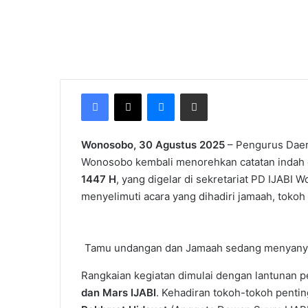
Facebook
X
Messenger
Share via Email
Wonosobo, 30 Agustus 2025
– Pengurus Daera
Wonosobo kembali menorehkan catatan indah 
1447 H
, yang digelar di sekretariat PD IJAB
menyelimuti acara yang dihadiri jamaah, toko
Tamu undangan dan Jamaah sedang menyanyik
Rangkaian kegiatan dimulai dengan lantunan
dan Mars IJABI
. Kehadiran tokoh-tokoh pentin