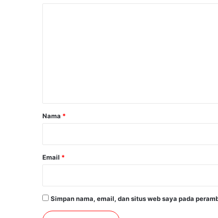
K
o
m
e
n
t
a
r
Nama
*
*
Email
*
Simpan nama, email, dan situs web saya pada peramb