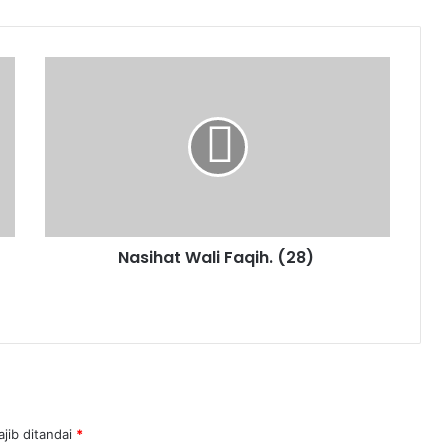
Nasihat
Wali
Faqih.
(28)
Nasihat Wali Faqih. (28)
jib ditandai
*