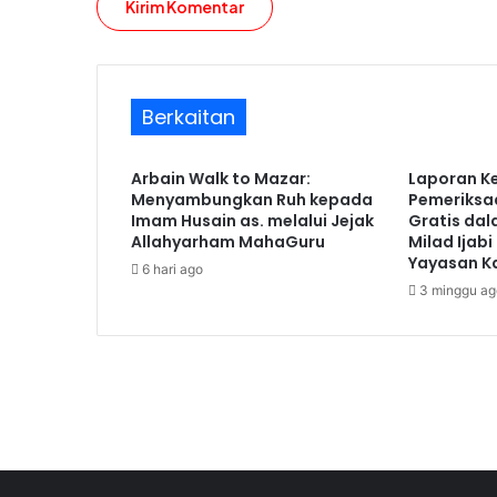
Berkaitan
Arbain Walk to Mazar:
Laporan K
Menyambungkan Ruh kepada
Pemeriksa
Imam Husain as. melalui Jejak
Gratis da
Allahyarham MahaGuru
Milad Ijabi
Yayasan 
6 hari ago
3 minggu ag