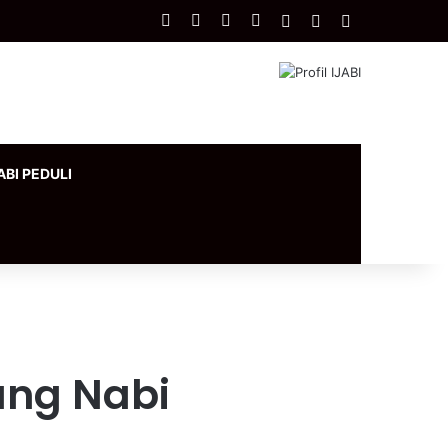
Facebook
X
YouTube
Instagram
Log In
Artikel Acak
Sidebar
ABI PEDULI
ang Nabi