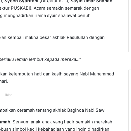
),
Syech Syarifani
(Direktur ICC),
Sayid Umar Shahab
ektur PUSKABI). Acara semakin semarak dengan
ng menghadirkan irama syair shalawat penuh
n kembali makna besar akhlak Rasulullah dengan
 berlaku lemah lembut kepada mereka…”
dikan kelembutan hati dan kasih sayang Nabi Muhammad
hari.
iklan
mpaikan ceramah tentang akhlak Baginda Nabi Saw
tamah
. Senyum anak-anak yang hadir semakin merekah
ebuah simbol kecil kebahagiaan yang ingin dihadirkan