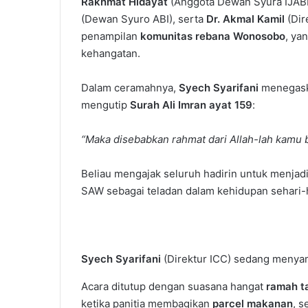
Rakhmat Hidayat
(Anggota Dewan Syura IJABI
(Dewan Syuro ABI), serta
Dr. Akmal Kamil
(Dir
penampilan
komunitas rebana Wonosobo
, ya
kehangatan.
Dalam ceramahnya,
Syech Syarifani
menegaska
mengutip
Surah Ali Imran ayat 159
:
“Maka disebabkan rahmat dari Allah-lah kamu
Beliau mengajak seluruh hadirin untuk menja
SAW sebagai teladan dalam kehidupan sehari-
Syech Syarifani
(Direktur ICC) sedang menya
Acara ditutup dengan suasana hangat
ramah 
ketika panitia membagikan
parcel makanan
, s