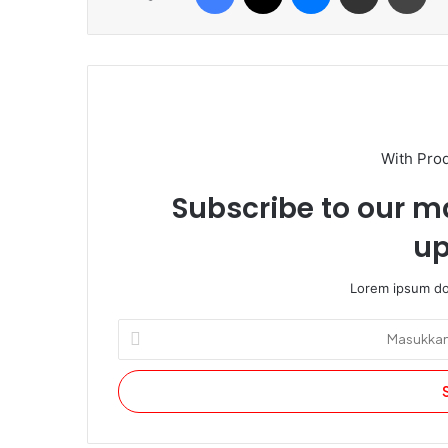
With Pro
Subscribe to our ma
up
Lorem ipsum dol
Masukkan
alamat
email
Anda.