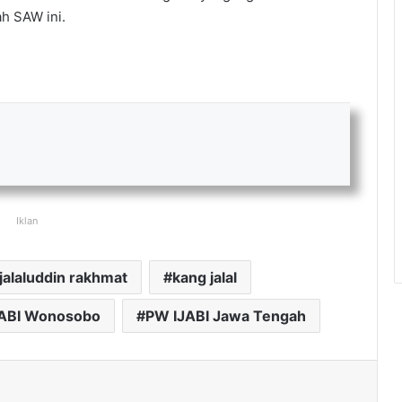
ah SAW ini.
Iklan
jalaluddin rakhmat
kang jalal
JABI Wonosobo
PW IJABI Jawa Tengah
ak