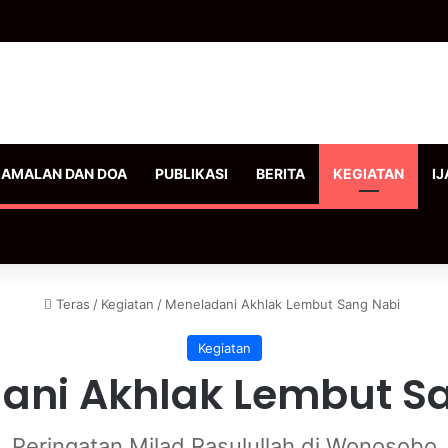
AMALAN DAN DOA
PUBLIKASI
BERITA
KEGIATAN
IJ
Teras
/
Kegiatan
/
Meneladani Akhlak Lembut Sang Nabi
Kegiatan
ani Akhlak Lembut S
Peringatan Milad Rasulullah di Wonosobo