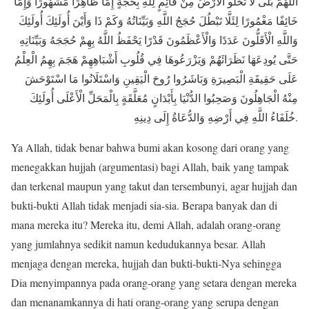
اللَّهُمَّ بَلَى لَا تَخْلُو الْأَرْضُ مِنْ قَائِمٍ لِلَّهِ بِحُجَّةٍ إِمَّا ظَاهِرًا مَشْهُورًا وَإِمَّا
خَائِفًا مَغْمُورًا لِئَلَّا تَبْطُلَ حُجَجُ اللَّهِ وَبَيِّنَاتُهُ وَكَمْ ذَا وَأَيْنَ أُولَئِكَ أُولَئِكَ
وَاللَّهِ الْأَقَلُّونَ عَدَدًا وَالْأَعْظَمُونَ قَدْرًا يَحْفَظُ اللَّهُ بِهِمْ حُجَجَهُ وَبَيِّنَاتِهِ
حَتَّى يُودِعَهَا نَظَرَائَهُمْ وَيَزْرَعُوهَا فِي قُلُوبِ أَشْبَاهِهِمْ هَجَمَ بِهِمُ الْعِلْمُ
عَلَى حَقِيقَةِ الْبَصِيرَةِ وَبَاشَرُوا رُوحَ الْيَقِينِ وَاسْتَلَانُوا مَا اسْتَوْحَشَ
مِنْهُ الْجَاهِلُونَ وَصَحِبُوا الدُّنْيَا بِأَبْدَانٍ مُعَلَّقَةٍ بِالْمَحَلِّ الْأَعْلَى أُولَئِكَ
خُلَفَاءُ اللَّهِ فِي أَرْضِهِ وَالدُّعَاةُ إِلَى دِينِهِ.
Ya Allah, tidak benar bahwa bumi akan kosong dari orang yang
menegakkan hujjah (argumentasi) bagi Allah, baik yang tampak
dan terkenal maupun yang takut dan tersembunyi, agar hujjah dan
bukti-bukti Allah tidak menjadi sia-sia. Berapa banyak dan di
mana mereka itu? Mereka itu, demi Allah, adalah orang-orang
yang jumlahnya sedikit namun kedudukannya besar. Allah
menjaga dengan mereka, hujjah dan bukti-bukti-Nya sehingga
Dia menyimpannya pada orang-orang yang setara dengan mereka
dan menanamkannya di hati orang-orang yang serupa dengan