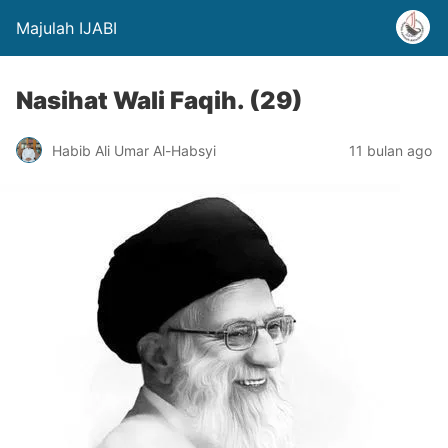
Majulah IJABI
Nasihat Wali Faqih. (29)
Habib Ali Umar Al-Habsyi
11 bulan ago