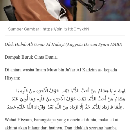
Sumber Gambar : https://pin.it/1tbOYyxhN
Oleh Habib Ali Umar Al Habsyi (Anggota Dewan Syura IJABI)
Dampak Buruk Cinta Dunia.
Di antara wasiat Imam Musa bin Ja’far Al Kadzim as. kepada
Hisyam:
لِهِشَامٍ يَا هِشَامُ مَنْ أَحَبَّ الدُّنْيَا ذَهَبَ خَوْفُ الْآخِرَةِ مِنْ قَلْبِهِ يَا
هِشَامُ مَنْ أَحَبَّ الدُّنْيَا ذَهَبَ خَوْفُ الْآخِرَةِ مِنْ قَلْبِهِ وَمَا أُوتِيَ عَبْدٌ
عِلْمًا فَازْدَادَ لِلدُّنْيَا حُبًّا إِلَّا ازْدَادَ مِنْ اللَّهِ بُعْدًا وَازْدَادَ اللَّهُ عَلَيْهِ غَضَبًا.
Wahai Hisyam, barangsiapa yang mencintai dunia, maka takut
akhirat akan hilang dari hatinya. Dan tidaklah seorang hamba