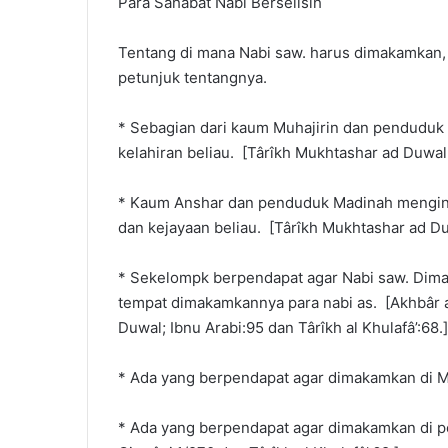
Para Sahabat Nabi Berselisih
Tentang di mana Nabi saw. harus dimakamkan, 
petunjuk tentangnya.
* Sebagian dari kaum Muhajirin dan penduduk
kelahiran beliau. [Târîkh Mukhtashar ad Duwal;
* Kaum Anshar dan penduduk Madinah mengingi
dan kejayaan beliau. [Târîkh Mukhtashar ad Du
* Sekelompk berpendapat agar Nabi saw. Dimak
tempat dimakamkannya para nabi as. [Akhbâr a
Duwal; Ibnu Arabi:95 dan Târîkh al Khulafâ’:68.
* Ada yang berpendapat agar dimakamkan di Ma
* Ada yang berpendapat agar dimakamkan di p