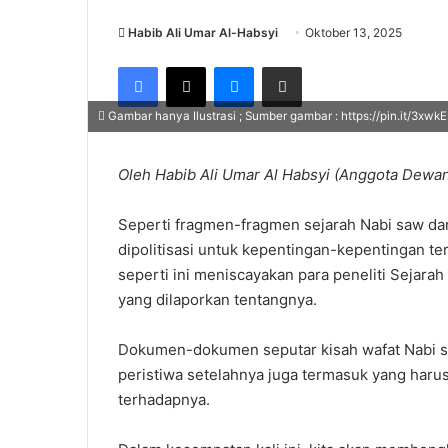
Habib Ali Umar Al-Habsyi
Oktober 13, 2025
Facebook
X
Messenger
Share via Email
Gambar hanya Ilustrasi ; Sumber gambar : https://pin.it/3xwk
Oleh Habib Ali Umar Al Habsyi (Anggota Dewan
Seperti fragmen-fragmen sejarah Nabi saw dan 
dipolitisasi untuk kepentingan-kepentingan te
seperti ini meniscayakan para peneliti Sejara
yang dilaporkan tentangnya.
Dokumen-dokumen seputar kisah wafat Nabi saw;
peristiwa setelahnya juga termasuk yang harus 
terhadapnya.