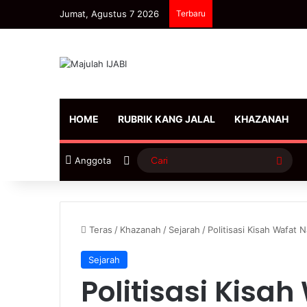
Jumat, Agustus 7 2026
Terbaru
HOME
RUBRIK KANG JALAL
KHAZANAH
Sidebar
Cari
Anggota
Teras
/
Khazanah
/
Sejarah
/
Politisasi Kisah Wafat 
Sejarah
Politisasi Kisa