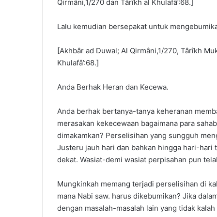
Qirmâni,1/270 dan Târîkh al Khulafâ’:68.]
Lalu kemudian bersepakat untuk mengebumikan
[Akhbâr ad Duwal; Al Qirmâni,1/270, Târîkh Muk
Khulafâ’:68.]
Anda Berhak Heran dan Kecewa.
Anda berhak bertanya-tanya keheranan membaca
merasakan kekecewaan bagaimana para sahabat
dimakamkan? Perselisihan yang sungguh mengh
Justeru jauh hari dan bahkan hingga hari-hari 
dekat. Wasiat-demi wasiat perpisahan pun tel
Mungkinkah memang terjadi perselisihan di ka
mana Nabi saw. harus dikebumikan? Jika dalam 
dengan masalah-masalah lain yang tidak kala