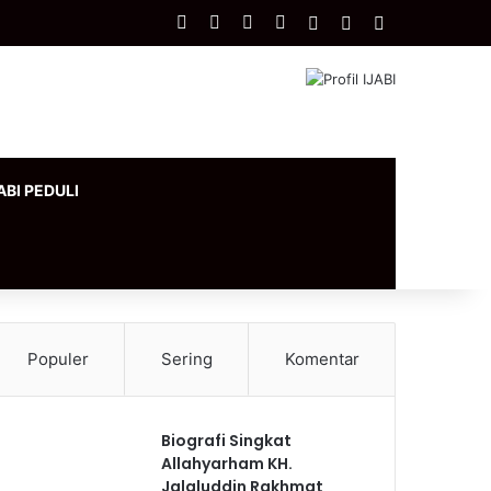
Facebook
X
YouTube
Instagram
Log In
Artikel Acak
Sidebar
ABI PEDULI
Populer
Sering
Komentar
Biografi Singkat
Allahyarham KH.
Jalaluddin Rakhmat