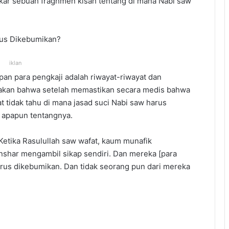
kar sebuah fraghmen kisah tentang di mana Nabi saw
arus Dikebumikan?
iklan
an para pengkaji adalah riwayat-riwayat dan
takan bahwa setelah memastikan secara medis bahwa
t tidak tahu di mana jasad suci Nabi saw harus
k apapun tentangnya.
: Ketika Rasulullah saw wafat, kaum munafik
shar mengambil sikap sendiri. Dan mereka [para
harus dikebumikan. Dan tidak seorang pun dari mereka