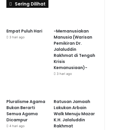
Sering Dilihat
Empat Puluh Hari
-Memanusiakan
Manusia (Warisan
3 hari ago
Pemikiran Dr.
Jalaluddin
Rakhmat di Tengah
Krisis
Kemanusiaan)-
3 hari ago
Pluralisme Agama
Ratusan Jamaah
Bukan Berarti
Lakukan Arbain
Semua Agama
Walk Menuju Mazar
Dicampur
K.H. Jalaluddin
Rakhmat
4 hari ago