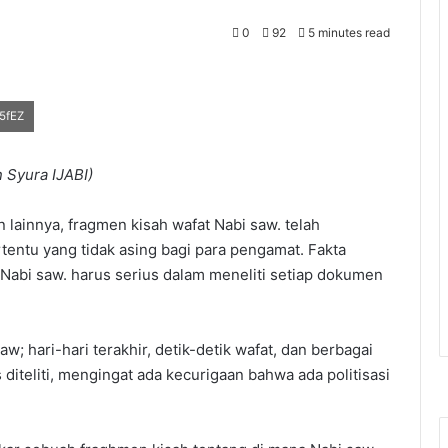
0
92
5 minutes read
E5fEZ
 Syura IJABI)
lainnya, fragmen kisah wafat Nabi saw. telah
rtentu yang tidak asing bagi para pengamat. Fakta
h Nabi saw. harus serius dalam meneliti setiap dokumen
 hari-hari terakhir, detik-detik wafat, dan berbagai
diteliti, mengingat ada kecurigaan bahwa ada politisasi