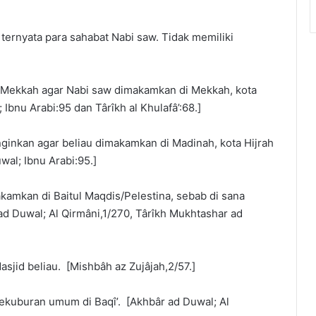
ternyata para sahabat Nabi saw. Tidak memiliki
 Mekkah agar Nabi saw dimakamkan di Mekkah, kota
 Ibnu Arabi:95 dan Târîkh al Khulafâ’:68.]
nkan agar beliau dimakamkan di Madinah, kota Hijrah
wal; Ibnu Arabi:95.]
amkan di Baitul Maqdis/Pelestina, sebab di sana
d Duwal; Al Qirmâni,1/270, Târîkh Mukhtashar ad
]
sjid beliau. [Mishbâh az Zujâjah,2/57.]
ekuburan umum di Baqî’. [Akhbâr ad Duwal; Al