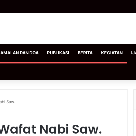
AMALAN DAN DOA
PUBLIKASI
BERITA
KEGIATAN
IJ
Nabi Saw.
h Wafat Nabi Saw.