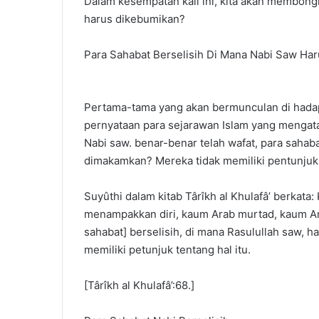
Dalam kesempatan kali ini, kita akan membong
harus dikebumikan?
Para Sahabat Berselisih Di Mana Nabi Saw H
Pertama-tama yang akan bermunculan di hadap
pernyataan para sejarawan Islam yang menga
Nabi saw. benar-benar telah wafat, para sahaba
dimakamkan? Mereka tidak memiliki pentunju
Suyûthi dalam kitab Târîkh al Khulafâ’ berkata
menampakkan diri, kaum Arab murtad, kaum An
sahabat] berselisih, di mana Rasulullah saw, 
memiliki petunjuk tentang hal itu.
[Târîkh al Khulafâ’:68.]