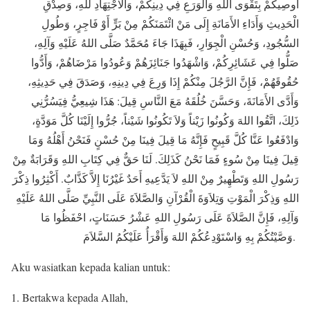
أُوصِيكُمْ بِتَقْوَى اللهِ وَالْوَرَعِ فِي دِينِكُمْ، وَالاجْتِهَادِ للهِ، وَصِدْقِ
الْحَدِيثِ وَأَدَاءِ الأَمَانَةِ إِلَى مَنْ ائْتَمَنَكُمْ مِنْ بَرٍّ أَوْ فَاجِرٍ، وَطُولِ
السُّجُودِ، وَحُسْنِ الْجِوَارِ، فَبِهَذَا جَاءَ مُحَمَّدٌ صَلَّى اللهُ عَلَيْهِ وَآلِهِ،
صَلُّوا فِي عَشَائِرِكُمْ، وَاشْهَدُوا جَنَائِزَهُمْ وَعُودُوا مَرْضَاهُمْ، وَأَدُّوا
حُقُوقَهُمْ، فَإِنَّ الرَّجُلَ مِنْكُمْ إِذَا وَرِعَ فِي دِينِهِ، وَصَدَقَ فِي حَدِيثِهِ،
وَأَدَّى الأَمَانَةَ، وَحَسَّنَ خُلُقَهُ مَعَ النَّاسِ قِيلَ: هَذَا شِيعِيُّ فِيَسُرُّنِي
ذَلِكَ، اتَّقُوا اللهَ وَكُونُوا زَيْناً وَلاَ تَكُونُوا شَيْناً، جُرُّوا إِلَيْنَا كُلَّ مَوَدَّةٍ،
وَادْفَعُوا عَنَّا كُلَّ قَبِيحٍ فَإِنَّهُ مَا قِيلَ فِينَا مِنْ حُسْنٍ فَنَحْنُ أَهْلُهُ وَمَا
قِيلَ فِينَا مِنْ سُوءٍ فَمَا نَحْنُ كَذَلِكَ. لَنَا حَقٌّ فِي كِتَابِ اللهِ وَقَرَابَةٌ مِنْ
رَسُولِ اللهِ وَتَطْهِيرٌ مِنْ اللهِ لاَ يَدَّعِيهِ أَحَدٌ غَيْرُنَا إِلاَّ كَذَّابٌ. أَكْثِرُوا ذِكْرَ
اللهِ وَذِكْرَ الْمَوْتِ وَتِلاَوَةَ الْقُرْآنِ وَالصَّلاَةَ عَلَى النَّبِيِّ صَلَّى اللهُ عَلَيْهِ
وَآلِهِ، فَإِنَّ الصَّلاَةَ عَلَى رَسُولِ اللهِ عَشْرُ حَسَنَاتٍ، احْفَظُوا مَا
وَصَّيْتُكُمْ بِهِ وَاسْتَوْدِعُكُمْ اللهَ وَأَقْرَأُ عَلَيْكُمُ السَّلاَمَ.
Aku wasiatkan kepada kalian untuk:
1. Bertakwa kepada Allah,