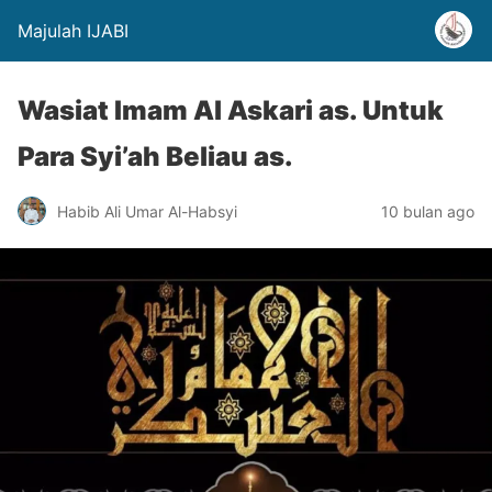
Majulah IJABI
Wasiat Imam Al Askari as. Untuk
Para Syi’ah Beliau as.
Habib Ali Umar Al-Habsyi
10 bulan ago