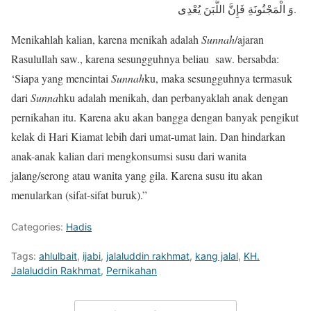
وَ الْمَجْنُونَةِ فَإِنَّ اللَّبَنَ یُعْدِی.
Menikahlah kalian, karena menikah adalah
Sunnah
/ajaran
Rasulullah saw., karena sesungguhnya beliau saw. bersabda:
‘Siapa yang mencintai
Sunnah
ku, maka sesungguhnya termasuk
dari
Sunna
hku adalah menikah, dan perbanyaklah anak dengan
pernikahan itu. Karena aku akan bangga dengan banyak pengikut
kelak di Hari Kiamat lebih dari umat-umat lain. Dan hindarkan
anak-anak kalian dari mengkonsumsi susu dari wanita
jalang/serong atau wanita yang gila. Karena susu itu akan
menularkan (sifat-sifat buruk).”
Categories:
Hadis
Tags:
ahlulbait
,
ijabi
,
jalaluddin rakhmat
,
kang jalal
,
KH.
Jalaluddin Rakhmat
,
Pernikahan