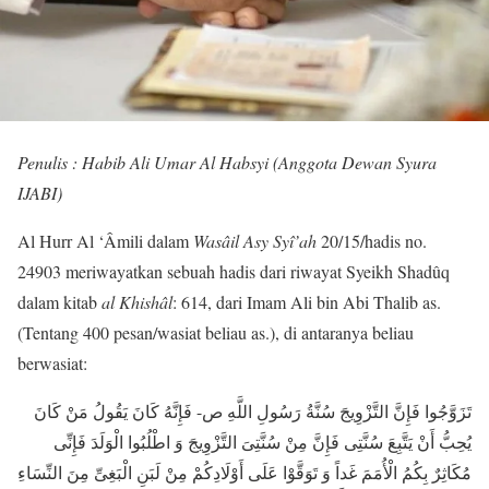
Penulis : Habib Ali Umar Al Habsyi (Anggota Dewan Syura
IJABI)
Al Hurr Al ‘Âmili dalam
Wasâil Asy Syî’ah
20/15/hadis no.
24903 meriwayatkan sebuah hadis dari riwayat Syeikh Shadûq
dalam kitab
al Khishâl
: 614, dari Imam Ali bin Abi Thalib as.
(Tentang 400 pesan/wasiat beliau as.), di antaranya beliau
berwasiat:
تَزَوَّجُوا فَإِنَّ التَّزْوِیجَ سُنَّةُ رَسُولِ اللَّهِ ص- فَإِنَّهُ کَانَ یَقُولُ مَنْ کَانَ
یُحِبُّ أَنْ یَتَّبِعَ سُنَّتِی فَإِنَّ مِنْ سُنَّتِیَ التَّزْوِیجَ وَ اطْلُبُوا الْوَلَدَ فَإِنِّی
مُکَاثِرٌ بِکُمُ الْأُمَمَ غَداً وَ تَوَقَّوْا عَلَی أَوْلَادِکُمْ مِنْ لَبَنِ الْبَغِیِّ مِنَ النِّسَاءِ