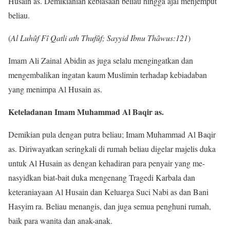
Husain as. Demikianlah kebiasaan beliau hingga ajal menjemput
beliau.
(
Al Luhûf Fî Qatli ath Thufûf; Sayyid Ibnu Thâwus:121
)
Imam Ali Zainal Abidin as juga selalu mengingatkan dan
mengembalikan ingatan kaum Muslimin terhadap kebiadaban
yang menimpa Al Husain as.
Keteladanan Imam Muhammad Al Baqir as.
Demikian pula dengan putra beliau; Imam Muhammad Al Baqir
as. Diriwayatkan seringkali di rumah beliau digelar majelis duka
untuk Al Husain as dengan kehadiran para penyair yang me-
nasyidkan biat-bait duka mengenang Tragedi Karbala dan
keteraniayaan Al Husain dan Keluarga Suci Nabi as dan Bani
Hasyim ra. Beliau menangis, dan juga semua penghuni rumah,
baik para wanita dan anak-anak.