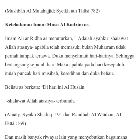
(Mushbâh Al Mutahajjid; Syeikh ath Thûsi:782)
Keteladanan Imam Musa Al Kadzim as.
Imam Ali ar Ridha as menuturkan, ” Adalah ayahku -shalawat
Allah atasnya- apabila telah memasuki bulan Muharram tidak
pernah tampak tertawa. Duka menyelimuti hari-harinya. Sehingga
berlangsung sepuluh hari. Maka apabila pada hari kesepuluh
itulah puncak hari musibah, kesedihan dan duka beliau.
Beliau as berkata: ‘Di hari ini Al Husain
-shalawat Allah atasnya- terbunuh.
(Amâly; Syeikh Shadûq: 191 dan Raudhah Al Wâidzîn; Al
Fattâl:169)
Dan masih banyak riwayat lain yang menyebutkan bagaimana