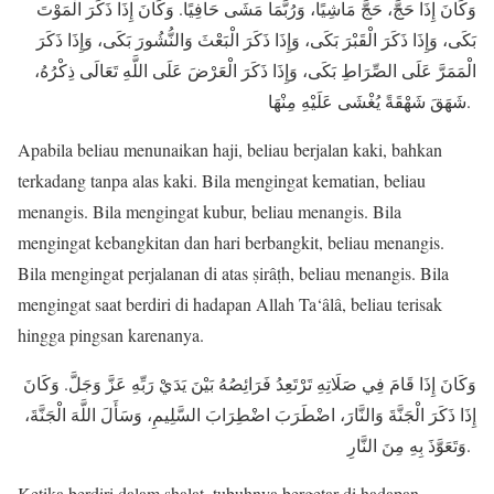
وَكَانَ إِذَا حَجَّ، حَجَّ مَاشِيًا، وَرُبَّمَا مَشَى حَافِيًا. وَكَانَ إِذَا ذَكَرَ الْمَوْتَ
بَكَى، وَإِذَا ذَكَرَ الْقَبْرَ بَكَى، وَإِذَا ذَكَرَ الْبَعْثَ وَالنُّشُورَ بَكَى، وَإِذَا ذَكَرَ
الْمَمَرَّ عَلَى الصِّرَاطِ بَكَى، وَإِذَا ذَكَرَ الْعَرْضَ عَلَى اللَّهِ تَعَالَى ذِكْرُهُ،
شَهَقَ شَهْقَةً يُغْشَى عَلَيْهِ مِنْهَا.
Apabila beliau menunaikan haji, beliau berjalan kaki, bahkan
terkadang tanpa alas kaki. Bila mengingat kematian, beliau
menangis. Bila mengingat kubur, beliau menangis. Bila
mengingat kebangkitan dan hari berbangkit, beliau menangis.
Bila mengingat perjalanan di atas ṣirâṭh, beliau menangis. Bila
mengingat saat berdiri di hadapan Allah Ta‘âlâ, beliau terisak
hingga pingsan karenanya.
وَكَانَ إِذَا قَامَ فِي صَلَاتِهِ تَرْتَعِدُ فَرَائِصُهُ بَيْنَ يَدَيْ رَبِّهِ عَزَّ وَجَلَّ. وَكَانَ
إِذَا ذَكَرَ الْجَنَّةَ وَالنَّارَ، اضْطَرَبَ اضْطِرَابَ السَّلِيمِ، وَسَأَلَ اللَّهَ الْجَنَّةَ،
وَتَعَوَّذَ بِهِ مِنَ النَّارِ.
Ketika berdiri dalam shalat, tubuhnya bergetar di hadapan