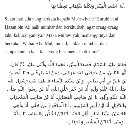
لَهُ: اصْعَدِ الْمِنْبَرَ وَتَكَلَّمْ بِكَلِمَاتٍ تَعِظُنَا بِهَا.
Suatu hari ada yang berkata kepada Mu‘awiyah: “Suruhlah al
Ḥasan bin Ali naik mimbar dan berkhutbah, agar orang-orang
tahu kekurangannya.” Maka Mu‘awiyah memanggilnya dan
berkata: “Wahai Abu Muḥammad, naiklah mimbar, dan
sampaikanlah kata-kata yang bisa menasihati kami.”
فَقَامَ عَلَيْهِ السَّلَامُ، فَصَعِدَ الْمِنْبَرَ، فَحَمِدَ اللَّهَ وَأَثْنَى عَلَيْهِ، ثُمَّ قَالَ:
أَيُّهَا النَّاسُ، مَنْ عَرَفَنِي فَقَدْ عَرَفَنِي، وَمَنْ لَمْ يَعْرِفْنِي فَأَنَا الْحَسَنُ
بْنُ عَلِيِّ بْنِ أَبِي طَالِبٍ، وَابْنُ سَيِّدَةِ النِّسَاءِ فَاطِمَةَ بِنْتِ رَسُولِ اللَّهِ
صَلَّى اللَّهُ عَلَيْهِ وَآلِهِ. أَنَا ابْنُ خَيْرِ خَلْقِ اللَّهِ، أَنَا ابْنُ رَسُولِ اللَّهِ صَلَّى
اللَّهُ عَلَيْهِ وَآلِهِ، أَنَا ابْنُ صَاحِبِ الْفَضَائِلِ، أَنَا ابْنُ صَاحِبِ الْمُعْجِزَاتِ
وَالدَّلَائِلِ، أَنَا ابْنُ أَمِيرِ الْمُؤْمِنِينَ، أَنَا الْمَدْفُوعُ عَنْ حَقِّي، أَنَا وَأَخِي
الْحُسَيْنُ سَيِّدَا شَبَابِ أَهْلِ الْجَنَّةِ، أَنَا ابْنُ الرُّكْنِ وَالْمَقَامِ، أَنَا مَكَّةَ
وَمِنًى، أَنَا ابْنُ الْمَشْعَرِ وَعَرَفَاتٍ.