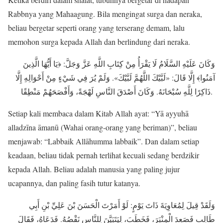
Rabbnya yang Mahaagung. Bila mengingat surga dan neraka,
beliau bergetar seperti orang yang terserang demam, lalu
memohon surga kepada Allah dan berlindung dari neraka.
وَكَانَ عَلَيْهِ السَّلَامُ لَا يَقْرَأُ مِنْ كِتَابِ اللَّهِ عَزَّ وَجَلَّ: ﴿يَا أَيُّهَا الَّذِينَ
آمَنُوا﴾ إِلَّا قَالَ: «لَبَّيْكَ اللَّهُمَّ لَبَّيْكَ». وَلَمْ يُرَ فِي شَيْءٍ مِنْ أَحْوَالِهِ إِلَّا
ذَاكِرًا لِلَّهِ سُبْحَانَهُ. وَكَانَ أَصْدَقَ النَّاسِ لَهْجَةً، وَأَفْصَحَهُمْ مَنْطِقًا.
Setiap kali membaca dalam Kitab Allah ayat: “Yā ayyuhā
alladzīna āmanū (Wahai orang-orang yang beriman)”, beliau
menjawab: “Labbaik Allāhumma labbaik”. Dan dalam setiap
keadaan, beliau tidak pernah terlihat kecuali sedang berdzikir
kepada Allah. Beliau adalah manusia yang paling jujur
ucapannya, dan paling fasih tutur katanya.
وَلَقَدْ قِيلَ لِمُعَاوِيَةَ ذَاتَ يَوْمٍ: لَوْ أَمَرْتَ الْحَسَنَ بْنَ عَلِيِّ بْنِ أَبِي
طَالِبٍ فَصَعِدَ الْمِنْبَرَ، فَخَطَبَ، لِيَتَبَيَّنَ لِلنَّاسِ نَقْصُهُ. فَدَعَاهُ، فَقَالَ