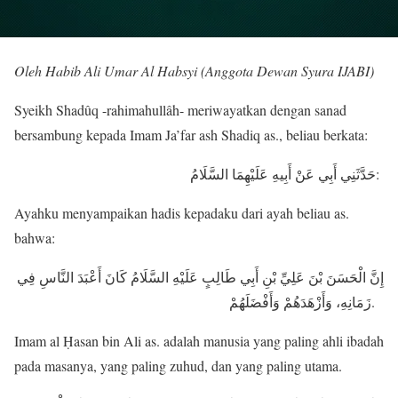
Oleh Habib Ali Umar Al Habsyi (Anggota Dewan Syura IJABI)
Syeikh Shadûq -rahimahullâh- meriwayatkan dengan sanad
bersambung kepada Imam Ja’far ash Shadiq as., beliau berkata:
حَدَّثَنِي أَبِي عَنْ أَبِيهِ عَلَيْهِمَا السَّلَامُ:
Ayahku menyampaikan hadis kepadaku dari ayah beliau as.
bahwa:
إِنَّ الْحَسَنَ بْنَ عَلِيِّ بْنِ أَبِي طَالِبٍ عَلَيْهِ السَّلَامُ كَانَ أَعْبَدَ النَّاسِ فِي
زَمَانِهِ، وَأَزْهَدَهُمْ وَأَفْضَلَهُمْ.
Imam al Ḥasan bin Ali as. adalah manusia yang paling ahli ibadah
pada masanya, yang paling zuhud, dan yang paling utama.