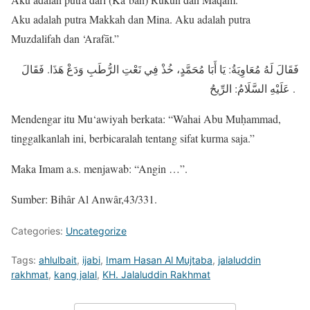
Aku adalah putra Makkah dan Mina. Aku adalah putra
Muzdalifah dan ‘Arafāt.”
فَقَالَ لَهُ مُعَاوِيَةُ: يَا أَبَا مُحَمَّدٍ، خُذْ فِي نَعْتِ الرُّطَبِ وَدَعْ هَذَا. فَقَالَ
عَلَيْهِ السَّلَامُ: الرِّيحُ .
Mendengar itu Mu‘awiyah berkata: “Wahai Abu Muḥammad,
tinggalkanlah ini, berbicaralah tentang sifat kurma saja.”
Maka Imam a.s. menjawab: “Angin …”.
Sumber: Bihâr Al Anwâr,43/331.
Categories:
Uncategorize
Tags:
ahlulbait
,
ijabi
,
Imam Hasan Al Mujtaba
,
jalaluddin
rakhmat
,
kang jalal
,
KH. Jalaluddin Rakhmat