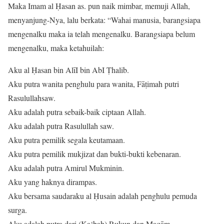
Maka Imam al Ḥasan as. pun naik mimbar, memuji Allah,
menyanjung-Nya, lalu berkata: “Wahai manusia, barangsiapa
mengenalku maka ia telah mengenalku. Barangsiapa belum
mengenalku, maka ketahuilah:
Aku al Ḥasan bin AlīI bin AbI Ṭhalib.
Aku putra wanita penghulu para wanita, Fāṭimah putri
Rasulullahsaw.
Aku adalah putra sebaik-baik ciptaan Allah.
Aku adalah putra Rasulullah saw.
Aku putra pemilik segala keutamaan.
Aku putra pemilik mukjizat dan bukti-bukti kebenaran.
Aku adalah putra Amirul Mukminin.
Aku yang haknya dirampas.
Aku bersama saudaraku al Ḥusain adalah penghulu pemuda
surga.
Aku adalah putra dari (Ka‘bah) Rukun dan Maqām.