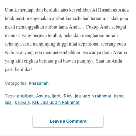
Untuk meratapi dan berduka atas kesyahidan Al Husain as Anda
tidak mesti mengenakan atribut kemazhaban tertentu. Tidak juga
mesti menanggalkan atribut lama Anda… Cukup Anda sebagai
manusia yang berjiwa lembut, peka dan menghargai nurani
sehatnya serta menjunjung tinggi nilai kepatriotan seorang cucu
Nabi saw yang rela mempersembahkan nyawanya demi Agama
yang kini engkau bernaung di bawah panjinya. Saat itu Anda
pasti berduka!
Categories:
Khazanah
Tags:
ahlulbait
,
Asyura
,
ijabi
,
IRAN
,
jalaluddin rakhmat
,
kang
jalal
,
karbala
,
KH. Jalaluddin Rakhmat
Leave a Comment