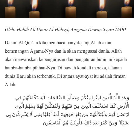
Oleh: Habib Ali Umar Al-Habsyi, Anggota Dewan Syura IJABI
Dalam Al Qur’an kita membaca banyak janji Allah akan
kemenangan Agama-Nya dan ia akan menguasai dunia. Allah
akan mewariskan kepengurusan dan pengaturan bumi ini kepada
hamba-hamba pilihan-Nya. Di bawah kendali mereka, tatanan
dunia Baru akan terbentuk. Di antara ayat-ayat itu adalah firman
Allah:
وَعَدَ اللَّهُ الَّذِينَ آمَنُوا مِنْكُمْ وَعَمِلُوا الصَّالِحَاتِ لَيَسْتَخْلِفَنَّهُمْ فِي
الْأَرْضِ كَمَا اسْتَخْلَفَ الَّذِينَ مِنْ قَبْلِهِمْ وَلَيُمَكِّنَنَّ لَهُمْ دِينَهُمُ الَّذِي
ارْتَضَىٰ لَهُمْ وَلَيُبَدِّلَنَّهُمْ مِنْ بَعْدِ خَوْفِهِمْ أَمْنًا ۚ يَعْبُدُونَنِي لَا يُشْرِكُونَ بِي
شَيْئًا ۚ وَمَنْ كَفَرَ بَعْدَ ذَٰلِكَ فَأُولَٰئِكَ هُمُ الْفَاسِقُونَ.