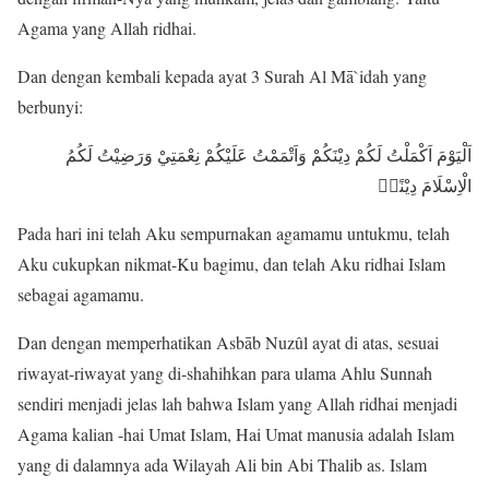
Agama yang Allah ridhai.
Dan dengan kembali kepada ayat 3 Surah Al Mā`idah yang
berbunyi:
اَلْيَوْمَ اَكْمَلْتُ لَكُمْ دِيْنَكُمْ وَاَتْمَمْتُ عَلَيْكُمْ نِعْمَتِيْ وَرَضِيْتُ لَكُمُ
الْاِسْلَامَ دِيْنًاۗ
Pada hari ini telah Aku sempurnakan agamamu untukmu, telah
Aku cukupkan nikmat-Ku bagimu, dan telah Aku ridhai Islam
sebagai agamamu.
Dan dengan memperhatikan Asbāb Nuzûl ayat di atas, sesuai
riwayat-riwayat yang di-shahihkan para ulama Ahlu Sunnah
sendiri menjadi jelas lah bahwa Islam yang Allah ridhai menjadi
Agama kalian -hai Umat Islam, Hai Umat manusia adalah Islam
yang di dalamnya ada Wilayah Ali bin Abi Thalib as. Islam