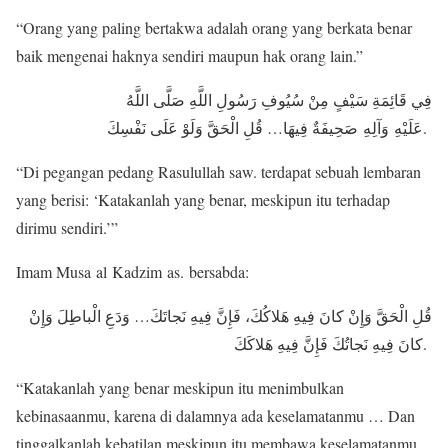
“Orang yang paling bertakwa adalah orang yang berkata benar
baik mengenai haknya sendiri maupun hak orang lain.”
فِي قَائِمَةِ سَيْفٍ مِنْ سُيُوفِ رَسُولِ اللَّهِ صَلَّى اللَّهُ
عَلَيْهِ وَآلِهِ صَحِيفَةٌ فِيهَا… قُلِ الْحَقَّ وَلَوْ عَلَى نَفْسِكَ.
“Di pegangan pedang Rasulullah saw. terdapat sebuah lembaran
yang berisi: ‘Katakanlah yang benar, meskipun itu terhadap
dirimu sendiri.’”
Imam Musa al Kadzim as. bersabda:
قُلِ الْحَقَّ وَإِنْ كانَ فِيهِ هَلاكُكَ، فَإِنَّ فِيهِ نَجاتَكَ… وَدَعِ الْباطِلَ وَإِنْ
كانَ فِيهِ نَجاتُكَ فَإِنَّ فِيهِ هَلاكَكَ.
“Katakanlah yang benar meskipun itu menimbulkan
kebinasaanmu, karena di dalamnya ada keselamatanmu … Dan
tinggalkanlah kebatilan meskipun itu membawa keselamatanmu,